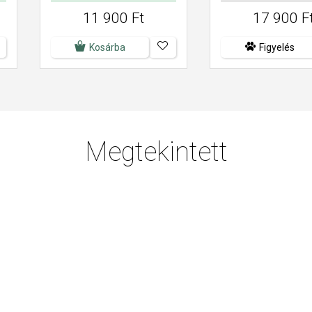
11 900 Ft
17 900 F
Kosárba
Figyelés
Megtekintett