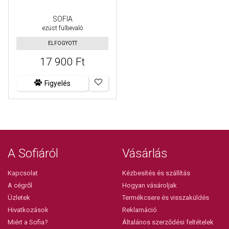
SOFIA
ezüst fülbevaló
ELFOGYOTT
17 900 Ft
Figyelés
A Sofiáról
Vásárlás
Kapcsolat
Kézbesítés és szállítás
A cégről
Hogyan vásároljak
Üzletek
Termékcsere és visszaküldés
Hivatkozások
Reklamáció
Miért a Sofia?
Általános szerződési feltételek