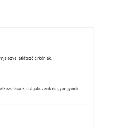
jelezve, átlátszó cirkóniák.
letkezelésünk, drágaköveink és gyöngyeink