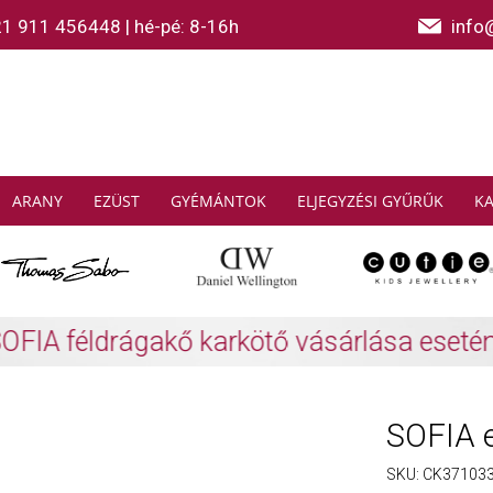
21 911 456448
|
hé-pé: 8-16h
info
ARANY
EZÜST
GYÉMÁNTOK
ELJEGYZÉSI GYŰRŰK
K
AS SABO: Gyűjtsön és spóroljon
További info
SOFIA e
SKU:
CK37103