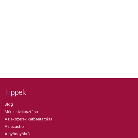
Tippek
Blog
Méret kiválasztása
Az ékszerek karbantartása
Az ezüstről
A gyöngyökről