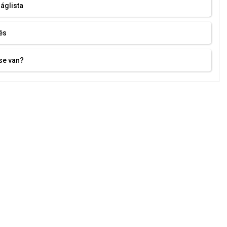
áglista
és
se van?