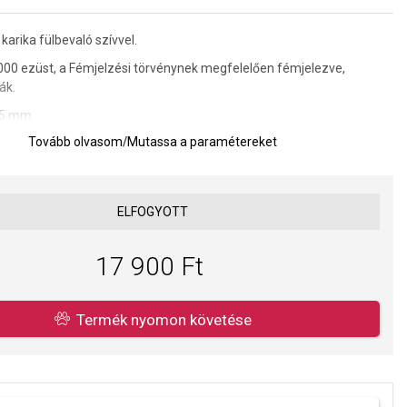
arika fülbevaló szívvel.
000 ezüst,
a Fémjelzési törvénynek megfelelően fémjelezve,
ák.
,5 mm.
Tovább olvasom
/
Mutassa a paramétereket
a kivitelezés minősége elsőrendű számunkra. Felületkezelésünk,
s gyöngyeink beépítése megfelel az igényes követelményeknek.
ELFOGYOTT
17 900 Ft
Termék nyomon követése