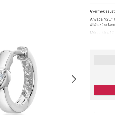
Gyermek ezüst k
Anyaga: 925/1
átlátszó cirkóni
Méret: 2,5 x 12
Súly: 3 g.
Az anyagok és 
drágaköveink é
Next