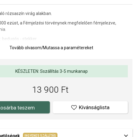
ló rózsaszín virág alakban.
000 ezüst,
a Fémjelzési törvénynek megfelelően fémjelezve
,
nia.
: bedugós - stekker
Tovább olvasom
/
Mutassa a paramétereket
rője: 10 mm
KÉSZLETEN: Sszállítás 3-5 munkanap
a kivitelezés minősége elsőrendű számunkra. Felületkezelésünk,
s gyöngyeink beépítése megfelel az igényes követelményeknek.
13 900 Ft
Kívánságlista
osárba teszem
ehetőségek
INGYENES SZÁLLÍTÁS