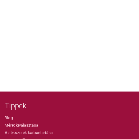
Tippek
Blog
Méret kiválasztása
Az ékszerek karbantartása