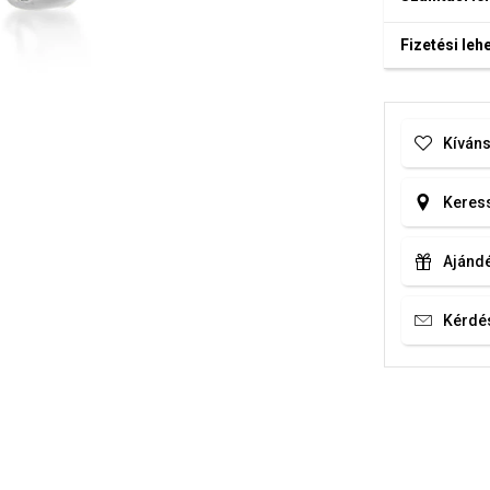
Fizetési le
Kíváns
Keress
Ajándé
Kérdé