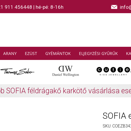
21 911 456448
|
hé-pé: 8-16h
info
ARANY
EZÜST
GYÉMÁNTOK
ELJEGYZÉSI GYŰRŰK
K
AS SABO: Gyűjtsön és spóroljon
További info
SOFIA e
SKU:
COEZB34