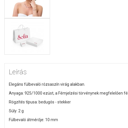
Leírás
Elegáns fülbevaló rózsaszín virág alakban.
Anyaga: 925/1000 ezüst,
a Fémjelzési törvénynek megfelelően f
Rögzítés típusa: bedugós - stekker
Súly: 2 g
Fülbevaló átmérője: 10 mm