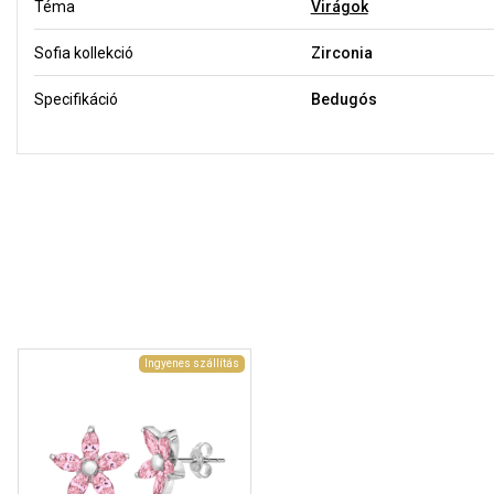
Téma
Virágok
Sofia kollekció
Zirconia
Specifikáció
Bedugós
Ingyenes szállítás