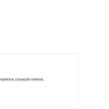
émjelezve
, rózsaszín cirkónia.