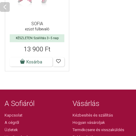
SOFIA
ezüst fülbevaló
KÉSZLETEN: Szállítás 3–5 nap
13 900 Ft
Kosárba
A Sofiáról
Vásárlás
Kapcsolat
Kézbesítés és szállítás
A cégről
Hogyan vásároljak
Üzletek
Termékcsere és visszaküldés