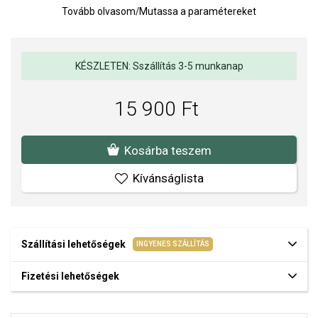
Az anyagok és a kivitelezés minősége elsőrendű számunkra.
Tovább olvasom
/
Mutassa a paramétereket
Felületkezelésünk, drágaköveink és gyöngyeink beépítése
megfelel az igényes követelményeknek.
KÉSZLETEN: Sszállítás 3-5 munkanap
15 900 Ft
Kosárba teszem
Kívánságlista
Szállítási lehetőségek
INGYENES SZÁLLÍTÁS
Fizetési lehetőségek