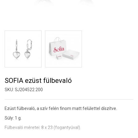
SOFIA ezüst fülbevaló
SKU:
SJ204522.200
Ezüst fülbevaló, a szív felén finom matt felülettel díszítve.
Súly: 1 g.
Fülbevaló méretei: 8 x 23 (fogantyúval).