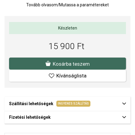
Az anyagok és a kivitelezés minősége elsőrendű számunkra.
Tovább olvasom
/
Mutassa a paramétereket
Felületkezelésünk, drágaköveink és gyöngyeink beépítése
megfelel az igényes követelményeknek.
Készleten
15 900 Ft
Kosárba teszem
Kívánságlista
Szállítási lehetőségek
INGYENES SZÁLLÍTÁS
Fizetési lehetőségek