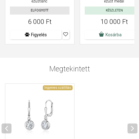
ezüstlánc
ezüst medál
ELFOGYOTT
KÉSZLETEN
6 000 Ft
10 000 Ft
Figyelés
Kosárba
Megtekintett
Ingyenes szállítás