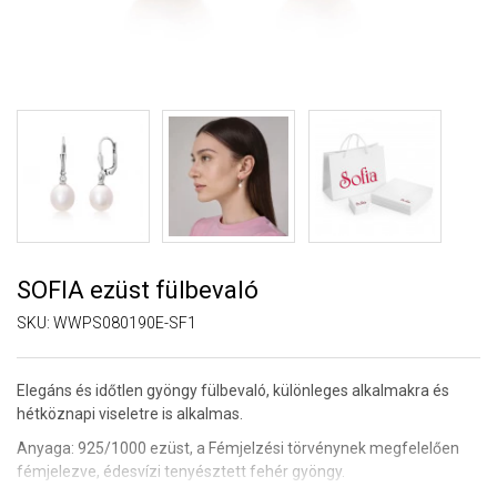
SOFIA ezüst fülbevaló
SKU:
WWPS080190E-SF1
Elegáns és időtlen gyöngy fülbevaló, különleges alkalmakra és
hétköznapi viseletre is alkalmas.
Anyaga: 925/1000 ezüst,
a Fémjelzési törvénynek megfelelően
fémjelezve
, édesvízi tenyésztett fehér gyöngy.