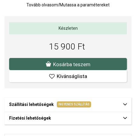
A PEARLS ékszerek édesvízi tenyésztett gyöngyökkel készülnek,
Tovább olvasom
/
Mutassa a paramétereket
a legmagasabb AAA minőségben.
Súly: 2 g.
Fülbevaló méretei: 8 x 25 mm
Készleten
Az anyagok és a kivitelezés minősége elsőrendű számunkra.
15 900 Ft
Felületkezelésünk, drágaköveink és gyöngyeink beépítése
megfelel az igényes követelményeknek.
Kosárba teszem
Kívánságlista
Szállítási lehetőségek
INGYENES SZÁLLÍTÁS
Fizetési lehetőségek