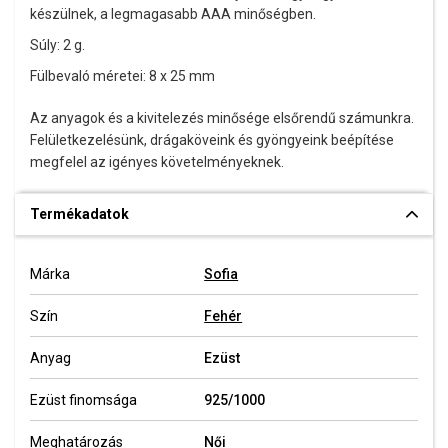
készülnek, a legmagasabb AAA minőségben.
Súly: 2 g.
Fülbevaló méretei: 8 x 25 mm
Az anyagok és a kivitelezés minősége elsőrendű számunkra.
Felületkezelésünk, drágaköveink és gyöngyeink beépítése
megfelel az igényes követelményeknek.
Termékadatok
Márka
Sofia
Szín
Fehér
Anyag
Ezüst
Ezüst finomsága
925/1000
Meghatározás
Női