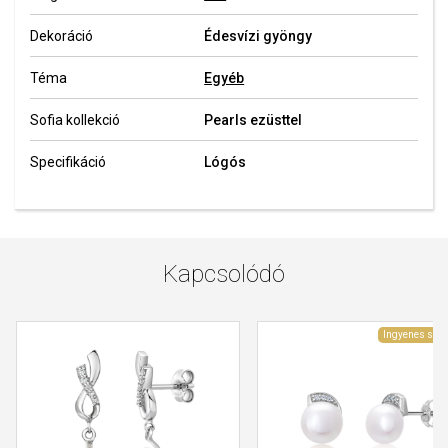
Dekoráció
Édesvízi gyöngy
Téma
Egyéb
Sofia kollekció
Pearls ezüsttel
Specifikáció
Lógós
Kapcsolódó
Ingyenes szál