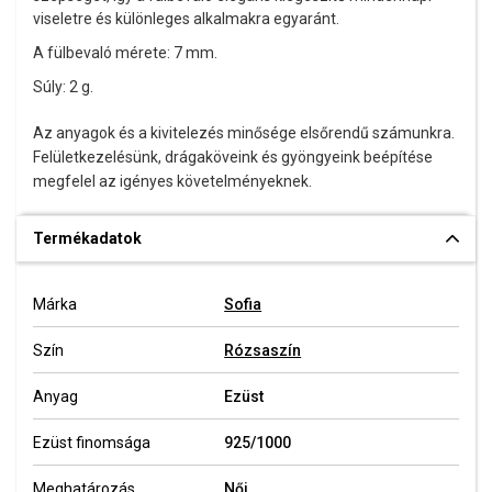
viseletre és különleges alkalmakra egyaránt.
A fülbevaló mérete: 7 mm.
Súly: 2 g.
Az anyagok és a kivitelezés minősége elsőrendű számunkra.
Felületkezelésünk, drágaköveink és gyöngyeink beépítése
megfelel az igényes követelményeknek.
Termékadatok
Márka
Sofia
Szín
Rózsaszín
Anyag
Ezüst
Ezüst finomsága
925/1000
Meghatározás
Női