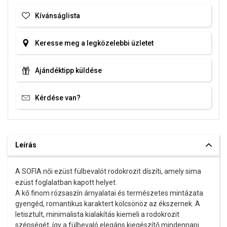
Kívánságlista
Keresse meg a legközelebbi üzletet
Ajándéktipp küldése
Kérdése van?
Leírás
A SOFIA női ezüst fülbevalót rodokrozit díszíti, amely sima
ezüst foglalatban kapott helyet.
A kő finom rózsaszín árnyalatai és természetes mintázata
gyengéd, romantikus karaktert kölcsönöz az ékszernek. A
letisztult, minimalista kialakítás kiemeli a rodokrozit
szépségét, így a fülbevaló elegáns kiegészítő mindennapi