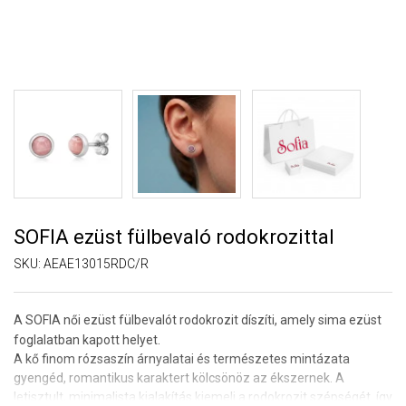
SOFIA ezüst fülbevaló rodokrozittal
SKU:
AEAE13015RDC/R
A SOFIA női ezüst fülbevalót rodokrozit díszíti, amely sima ezüst
foglalatban kapott helyet.
A kő finom rózsaszín árnyalatai és természetes mintázata
gyengéd, romantikus karaktert kölcsönöz az ékszernek. A
letisztult, minimalista kialakítás kiemeli a rodokrozit szépségét, így