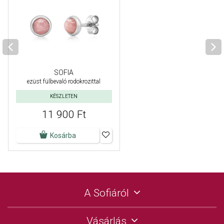
SOFIA
ezüst fülbevaló rodokrozittal
KÉSZLETEN
11 900 Ft
Kosárba
A Sofiáról
Vásárlás