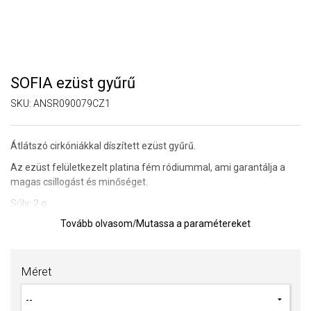
SOFIA ezüst gyűrű
SKU:
ANSR090079CZ1
Átlátszó cirkóniákkal díszített ezüst gyűrű.
Az ezüst felületkezelt platina fém ródiummal, ami garantálja a
magas csillogást és minőséget.
Súly: 2 g.
Tovább olvasom
/
Mutassa a paramétereket
TIPP:
Gyűrűméret meghatározására szolgáló segédeszköz
Az anyagok és a kivitelezés minősége elsőrendű számunkra.
Méret
Felületkezelésünk, drágaköveink és gyöngyeink beépítése
megfelel az igényes követelményeknek.