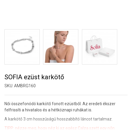
SOFIA ezüst karkötő
SKU:
AMBRG160
Női összefonódó karkötő fonott ezüstből. Az eredeti ékszer
felfrissíti a hivatalos és a hétköznapi ruhákat is.
A karkötő 3 cm hosszúságú hosszabbító láncot tartalmaz.
TIPP: nézze meg, hogy néz ki az egész Calza szett egy nőn.