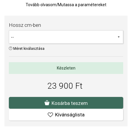
Tovább olvasom
/
Mutassa a paramétereket
Karkötő. Anyaga: 925/1000 ezüst, a Fémjelzsi törvénynek
megfelelően fémjelezve.
Súly: 8 g
Hossz cm-ben
Karkötő mérete: 5 x 2 mm
Méret kiválasztása
Készleten
23 900 Ft
Kosárba teszem
Kívánságlista