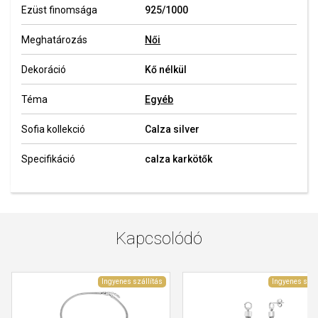
Ezüst finomsága
925/1000
Meghatározás
Női
Dekoráció
Kő nélkül
Téma
Egyéb
Sofia kollekció
Calza silver
Specifikáció
calza karkötők
Kapcsolódó
Ingyenes szállítás
Ingyenes szál