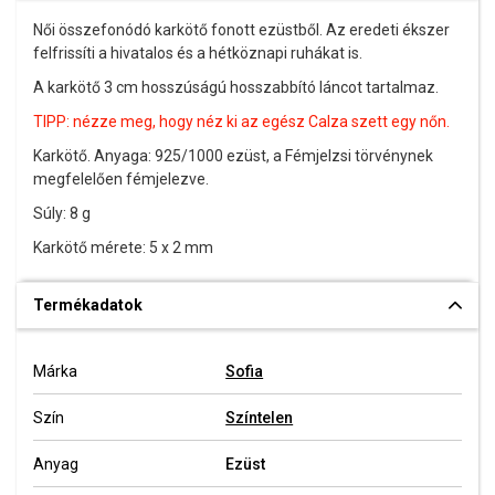
Női összefonódó karkötő fonott ezüstből. Az eredeti ékszer
felfrissíti a hivatalos és a hétköznapi ruhákat is.
A karkötő 3 cm hosszúságú hosszabbító láncot tartalmaz.
TIPP: nézze meg, hogy néz ki az egész Calza szett egy nőn.
Karkötő. Anyaga: 925/1000 ezüst, a Fémjelzsi törvénynek
megfelelően fémjelezve.
Súly: 8 g
Karkötő mérete: 5 x 2 mm
Termékadatok
Márka
Sofia
Szín
Színtelen
Anyag
Ezüst