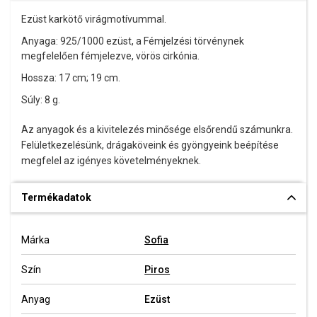
Ezüst karkötő virágmotívummal.
Anyaga: 925/1000 ezüst,
a Fémjelzési törvénynek
megfelelően fémjelezve
, vörös cirkónia.
Hossza: 17 cm; 19 cm.
Súly: 8 g.
Az anyagok és a kivitelezés minősége elsőrendű számunkra.
Felületkezelésünk, drágaköveink és gyöngyeink beépítése
megfelel az igényes követelményeknek.
Termékadatok
Márka
Sofia
Szín
Piros
Anyag
Ezüst