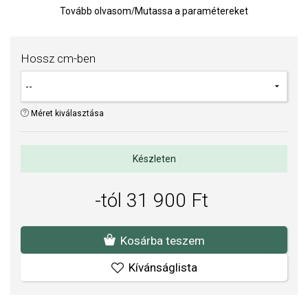
Tovább olvasom
/
Mutassa a paramétereket
Súly: 8 g.
Az anyagok és a kivitelezés minősége elsőrendű számunkra.
Felületkezelésünk, drágaköveink és gyöngyeink beépítése
Hossz cm-ben
megfelel az igényes követelményeknek.
Méret kiválasztása
Készleten
-tól 31 900 Ft
Kosárba teszem
Kívánságlista