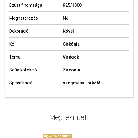
Ezüst finomsága
925/1000
Meghatározás
Női
Dekoráció
Kővel
Kő
Cirkónia
Téma
Virágok
Sofia kollekció
Zirconia
Specifikáció
szegmens karkötők
Megtekintett
Ingyenes szállítás