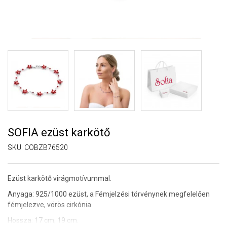
SOFIA ezüst karkötő
SKU:
COBZB76520
Ezüst karkötő virágmotívummal.
Anyaga: 925/1000 ezüst,
a Fémjelzési törvénynek megfelelően
fémjelezve
, vörös cirkónia.
Hossza: 17 cm; 19 cm.