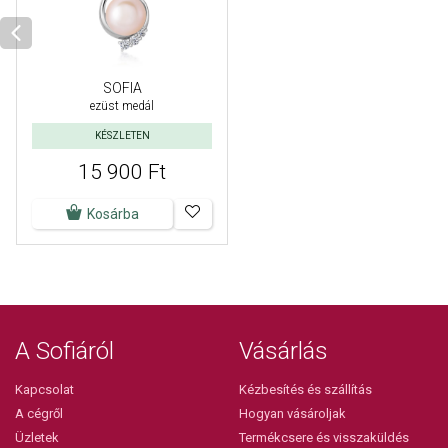
SOFIA
ezüst medál
KÉSZLETEN
15 900 Ft
Kosárba
A Sofiáról
Vásárlás
Kapcsolat
Kézbesítés és szállítás
A cégről
Hogyan vásároljak
Üzletek
Termékcsere és visszaküldés