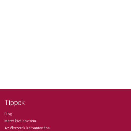
Tippek
Blog
Méret kiválasztása
Az ékszerek karbantartása