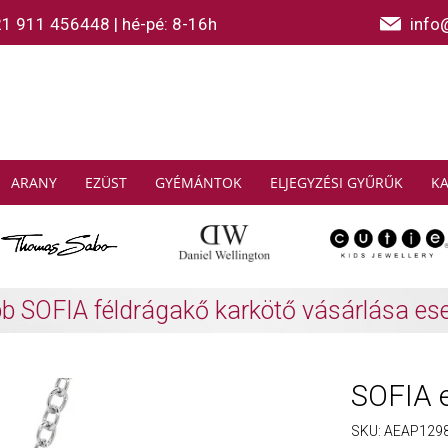
21 911 456448
|
hé-pé: 8-16h
info
ARANY
EZÜST
GYÉMÁNTOK
ELJEGYZÉSI GYŰRŰK
K
AS SABO: Gyűjtsön és spóroljon
További info
SOFIA 
SKU:
AEAP129