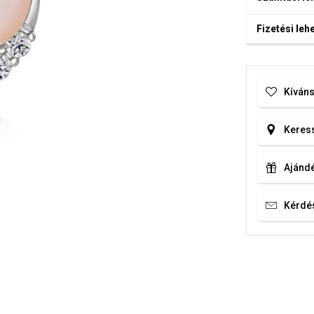
Fizetési le
Kíváns
Keress
Ajándé
Kérdé