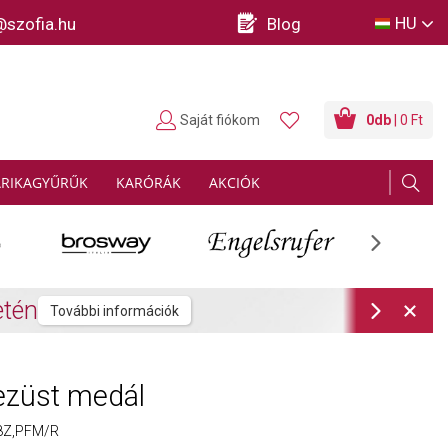
HU
@szofia.hu
Blog
Saját fiókom
0
db
| 0 Ft
ARIKAGYŰRŰK
KARÓRÁK
AKCIÓK
Next
rmációk
Next
ezüst medál
8Z,PFM/R