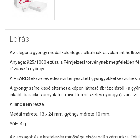
Leírás
Az elegáns gyöngy medál különleges alkalmakra, valamint hétközna
Anyaga: 925/1000 ezüst,
a Fémjelzési törvénynek megfelelően f
rózsaszín gyöngy.
A PEARLS ékszerek édesvízi tenyésztett gyöngyökkel készülnek
A gyöngy színe kissé eltérhet a képen látható ábrázolástól - a gy
inkább barackos árnyalatú
- mivel természetes gyöngyről van szó,
A lánc
nem
része.
Medál mérete: 13 x 24 mm, gyöngy mérete 10 mm.
Súly: 4 g.
Az anyagok és a kivitelezés minősége elsőrendű számunkra. Felü