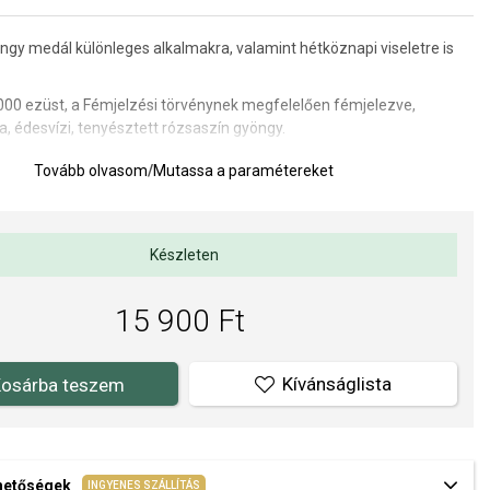
ngy medál különleges alkalmakra, valamint hétköznapi viseletre is
000 ezüst,
a Fémjelzési törvénynek megfelelően fémjelezve
,
ia, édesvízi, tenyésztett rózsaszín gyöngy.
rek édesvízi tenyésztett gyöngyökkel készülnek, a legmagasabb
Tovább olvasom
/
Mutassa a paramétereket
en.
kissé eltérhet a képen látható ábrázolástól - a gyöngynek több
t, rózsaszínes vagy inkább barackos árnyalatú
- mivel természetes
Készleten
zó, ez a jelenség természetes.
ze.
15 900 Ft
 13 x 24 mm, gyöngy mérete 10 mm.
Kívánságlista
osárba teszem
a kivitelezés minősége elsőrendű számunkra. Felületkezelésünk,
s gyöngyeink beépítése megfelel az igényes követelményeknek.
ehetőségek
INGYENES SZÁLLÍTÁS