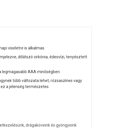
pi viseletre is alkalmas.
émjelezve
, átlátszó cirkónia, édesvízi, tenyésztett
, a legmagasabb AAA minőségben.
öngynek több változata lehet, rózsaszínes vagy
 ez a jelenség természetes.
letkezelésünk, drágaköveink és gyöngyeink