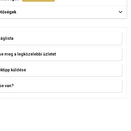
hetőségek
áglista
e meg a legközelebbi üzletet
ktipp küldése
se van?