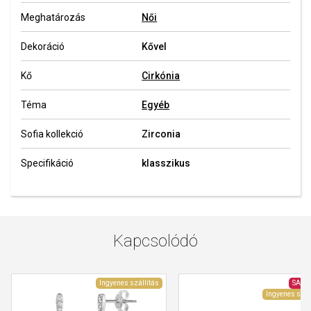
Meghatározás
Női
Dekoráció
Kővel
Kő
Cirkónia
Téma
Egyéb
Sofia kollekció
Zirconia
Specifikáció
klasszikus
Kapcsolódó
Ingyenes szállítás
SALE
Ingyenes szál