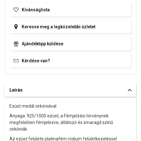
Kívánságlista
Keresse meg a legközelebbi üzletet
Ajándéktipp küldése
Kérdése van?
Leírás
Ezüst medál cirkóniával.
Anyaga: 925/1000 ezüst, a Fémjelzési törvénynek
megfelelően fémjelezve, átlátszó és smaragd színű
cirkóniák.
Az ezüst felülete platinafém ródium felületkezeléssel