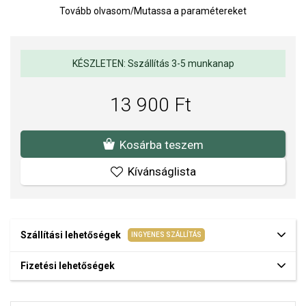
rendelkezik, ami garantálja a magas fényt és a minőséget.
Tovább olvasom
/
Mutassa a paramétereket
A lánc
nem
része.
Medál mérete: 10 x 29 mm.
KÉSZLETEN: Sszállítás 3-5 munkanap
Súly: 2 g.
Az anyagok és a kivitelezés minősége elsőrendű számunkra.
13 900 Ft
Felületkezelésünk, drágaköveink és gyöngyeink beépítése
megfelel az igényes követelményeknek.
Kosárba teszem
Kívánságlista
Szállítási lehetőségek
INGYENES SZÁLLÍTÁS
Fizetési lehetőségek