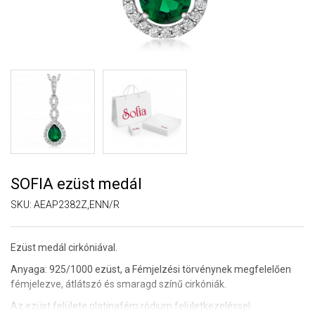
SOFIA ezüst medál
SKU:
AEAP2382Z,ENN/R
Ezüst medál cirkóniával.
Anyaga: 925/1000 ezüst, a Fémjelzési törvénynek megfelelően
fémjelezve, átlátszó és smaragd színű cirkóniák.
Az ezüst felülete platinafém ródium felületkezeléssel