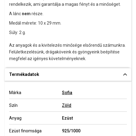
rendelkezik, ami garantálja a magas fényt és a minőséget.
A lánc
nem
része.
Medál mérete: 10 x 29 mm.
Súly: 2 g.
Az anyagok és a kivitelezés minősége elsőrendű számunkra.
Felületkezelésünk, drágaköveink és gyöngyeink beépítése
megfelel az igényes követelményeknek.
Termékadatok
Márka
Sofia
Szín
Zöld
Anyag
Ezüst
Ezüst finomsága
925/1000