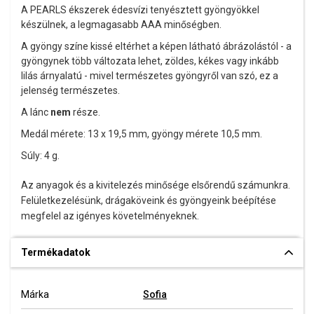
A PEARLS ékszerek édesvízi tenyésztett gyöngyökkel
készülnek, a legmagasabb AAA minőségben.
A gyöngy színe kissé eltérhet a képen látható ábrázolástól - a
gyöngynek több változata lehet, zöldes, kékes vagy inkább
lilás árnyalatú
- mivel természetes gyöngyről van szó, ez a
jelenség természetes.
A lánc
nem
része.
Medál mérete: 13 x 19,5 mm, gyöngy mérete 10,5 mm.
Súly: 4 g.
Az anyagok és a kivitelezés minősége elsőrendű számunkra.
Felületkezelésünk, drágaköveink és gyöngyeink beépítése
megfelel az igényes követelményeknek.
Termékadatok
Márka
Sofia