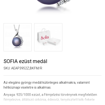
SOFIA ezüst medál
SKU:
AEAP3952Z,BKFM/R
Az elegáns gyöngy medál különleges alkalmakra, valamint
hétköznapi viseletre is alkalmas.
Anyaga: 925/1000 ezüst, a Fémjelzési törvénynek megfelelően
fémjelezve, átlátszó cirkónia
, édesvíz, tenyésztett kék-fekete
gyöngy.