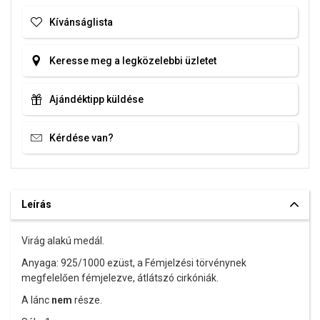
Kívánságlista
Keresse meg a legközelebbi üzletet
Ajándéktipp küldése
Kérdése van?
Leírás
Virág alakú medál.
Anyaga: 925/1000 ezüst,
a Fémjelzési törvénynek
megfelelően fémjelezve, átlátszó cirkóniák.
A lánc
nem
része.