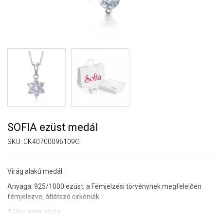
SOFIA ezüst medál
SKU:
CK40700096109G
Virág alakú medál.
Anyaga: 925/1000 ezüst,
a Fémjelzési törvénynek megfelelően
fémjelezve, átlátszó cirkóniák.
A lánc
nem
része.