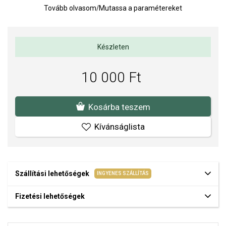
Tovább olvasom
/
Mutassa a paramétereket
Súly: 1 g
Medál méretei: 9 x 18 mm
Az anyagok és a kivitelezés minősége elsőrendű számunkra.
Készleten
Felületkezelésünk, drágaköveink és gyöngyeink beépítése
megfelel az igényes követelményeknek.
10 000 Ft
Kosárba teszem
Kívánságlista
Szállítási lehetőségek
INGYENES SZÁLLÍTÁS
Fizetési lehetőségek