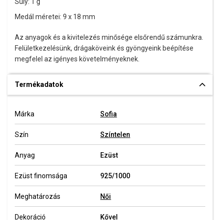
Súly: 1 g
Medál méretei: 9 x 18 mm
Az anyagok és a kivitelezés minősége elsőrendű számunkra.
Felületkezelésünk, drágaköveink és gyöngyeink beépítése
megfelel az igényes követelményeknek.
Termékadatok
Márka
Sofia
Szín
Színtelen
Anyag
Ezüst
Ezüst finomsága
925/1000
Meghatározás
Női
Dekoráció
Kővel