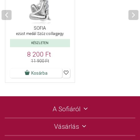
SOFIA
ezüst medál Szűz csillagjegy
KÉSZLETEN
8 200 Ft
11 900 Ft
Kosárba
A Sofiáról
Vásárlás