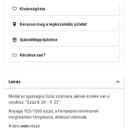
Kívánságlista
Keresse meg a legközelebbi üzletet
Ajándéktipp küldése
Kérdése van?
Leírás
Medál az igazságos Szűz számára, akinek érzéke van a
rendhez: "Szűz 8. 24. - 9. 23.".
Anyaga: 925/1000 ezüst,
a Fémjelzési törvénynek
megfelelően fémjelezve, átlátszó cirkóniák.
A lánc
nem
része.