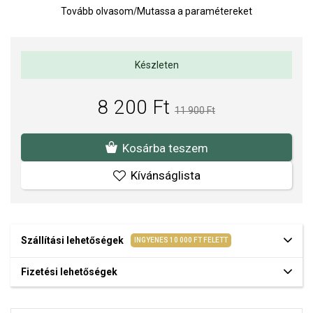
A lánc
nem
része.
Tovább olvasom
/
Mutassa a paramétereket
Hossz: 25 mm (fogantyúval)
Súly: 3,2 g
Készleten
Az anyagok és a kivitelezés minősége elsőrendű számunkra.
Felületkezelésünk, drágaköveink és gyöngyeink beépítése
8 200 Ft
megfelel az igényes követelményeknek.
11 900 Ft
Kosárba teszem
Kívánságlista
Szállítási lehetőségek
INGYENES 10 000 FT FELETT
Fizetési lehetőségek