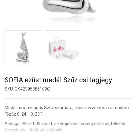
SOFIA ezüst medál Szűz csillagjegy
SKU:
CK42395886109G
Medál az igazságos Szűz számára, akinek érzéke van a rendhez:
"Szűz 8. 24. - 9. 23.".
Anyaga: 925/1000 ezüst,
a Fémjelzési törvénynek megfelelően
fémjelezve, átlátszó cirkóniák.