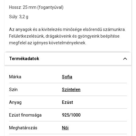
Hossz: 25 mm (fogantyúval)
Súly: 3,2 g
Az anyagok és a kivitelezés minősége elsőrendű számunkra.
Felületkezelésünk, drágaköveink és gyöngyeink beépítése
megfelel az igényes követelményeknek.
Termékadatok
Márka
Sofia
Szín
Színtelen
Anyag
Ezüst
Ezüst finomsága
925/1000
Meghatározás
Női