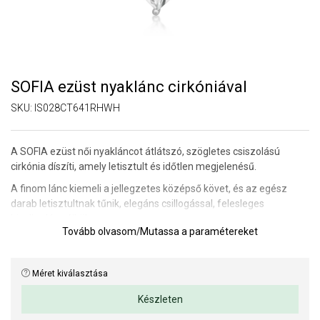
SOFIA ezüst nyaklánc cirkóniával
SKU:
IS028CT641RHWH
A SOFIA ezüst női nyakláncot átlátszó, szögletes csiszolású
cirkónia díszíti, amely letisztult és időtlen megjelenésű.
A finom lánc kiemeli a jellegzetes középső követ, és az egész
darab letisztultnak tűnik, elegáns csillogással, felesleges
hivalkodás nélkül.
Tovább olvasom
/
Mutassa a paramétereket
Hossz: 45 cm.
Medál mérete: 6 x 6 mm.
Méret kiválasztása
Súly: 3 g.
Készleten
Az anyagok és a kivitelezés minősége elsőrendű számunkra.