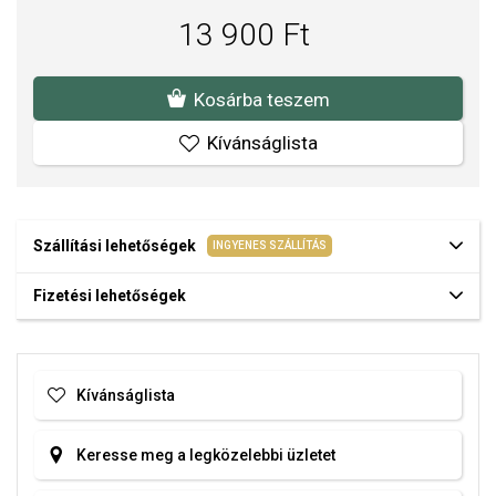
Felületkezelésünk, drágaköveink és gyöngyeink beépítése
13 900 Ft
megfelel az igényes követelményeknek.
Kosárba teszem
Kívánságlista
Szállítási lehetőségek
INGYENES SZÁLLÍTÁS
Fizetési lehetőségek
Kívánságlista
Keresse meg a legközelebbi üzletet