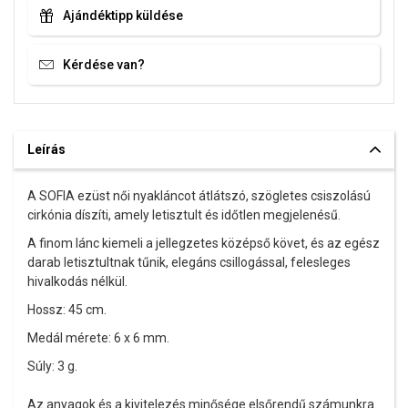
Ajándéktipp küldése
Kérdése van?
Leírás
A SOFIA ezüst női nyakláncot átlátszó, szögletes csiszolású
cirkónia díszíti, amely letisztult és időtlen megjelenésű.
A finom lánc kiemeli a jellegzetes középső követ, és az egész
darab letisztultnak tűnik, elegáns csillogással, felesleges
hivalkodás nélkül.
Hossz: 45 cm.
Medál mérete: 6 x 6 mm.
Súly: 3 g.
Az anyagok és a kivitelezés minősége elsőrendű számunkra.