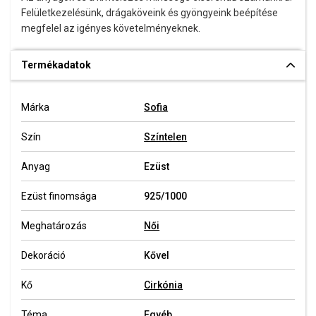
Felületkezelésünk, drágaköveink és gyöngyeink beépítése
megfelel az igényes követelményeknek.
Termékadatok
Márka
Sofia
Szín
Színtelen
Anyag
Ezüst
Ezüst finomsága
925/1000
Meghatározás
Női
Dekoráció
Kővel
Kő
Cirkónia
Téma
Egyéb