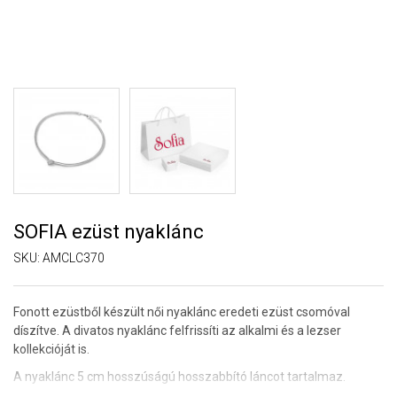
SOFIA ezüst nyaklánc
SKU:
AMCLC370
Fonott ezüstből készült női nyaklánc eredeti ezüst csomóval
díszítve. A divatos nyaklánc
felfrissíti az alkalmi és a lezser
kollekcióját is.
A nyaklánc 5 cm hosszúságú hosszabbító láncot tartalmaz.