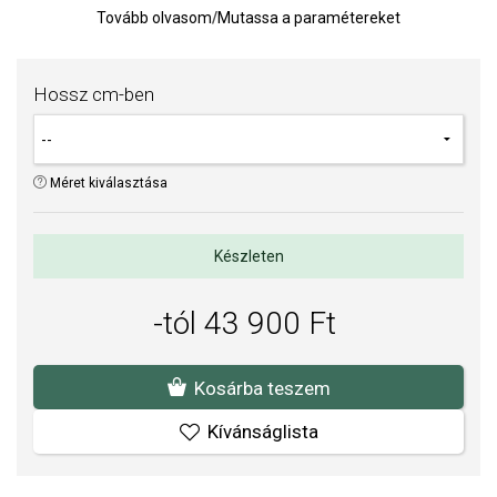
Nyaklánc. Anyaga: 925/1000 ezüst, a Fémjelzési törvénynek
Tovább olvasom
/
Mutassa a paramétereket
megfelelően fémjelezve.
Súly: 15 g
Hossz cm-ben
Nyaklánc méretei: 10 x 12 mm (csomóméret)
Méret kiválasztása
Készleten
-tól 43 900 Ft
Kosárba teszem
Kívánságlista