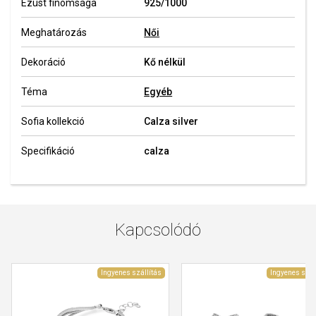
Ezüst finomsága
925/1000
Meghatározás
Női
Dekoráció
Kő nélkül
Téma
Egyéb
Sofia kollekció
Calza silver
Specifikáció
calza
Kapcsolódó
Ingyenes szállítás
Ingyenes szál