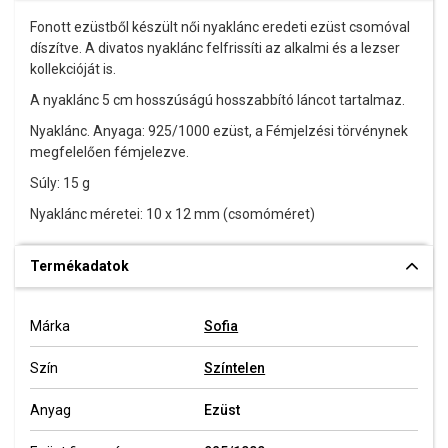
Fonott ezüstből készült női nyaklánc eredeti ezüst csomóval
díszítve. A divatos nyaklánc
felfrissíti az alkalmi és a lezser
kollekcióját is.
A nyaklánc 5 cm hosszúságú hosszabbító láncot tartalmaz.
Nyaklánc. Anyaga: 925/1000 ezüst, a Fémjelzési törvénynek
megfelelően fémjelezve.
Súly: 15 g
Nyaklánc méretei: 10 x 12 mm (csomóméret)
Termékadatok
Márka
Sofia
Szín
Színtelen
Anyag
Ezüst