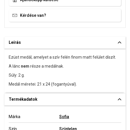
Kérdése van?
Leírás
Ezüst medál, amelyet a szív felén finom matt felület díszít.
A lánc
nem
része a medálnak.
Súly: 2 g.
Medál méretei: 21 x 24 (fogantyúval).
Termékadatok
Márka
Sofia
Szín
Színtelen