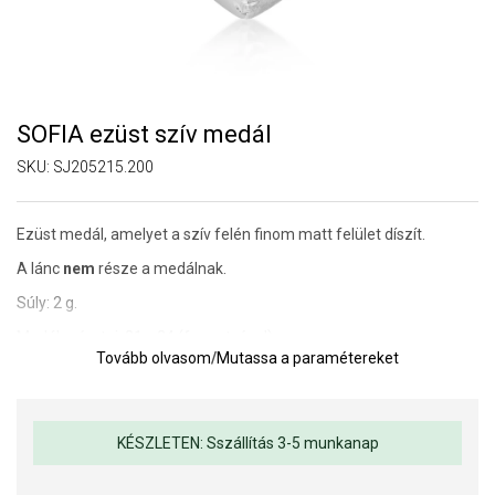
SOFIA ezüst szív medál
SKU:
SJ205215.200
Ezüst medál, amelyet a szív felén finom matt felület díszít.
A lánc
nem
része a medálnak.
Súly: 2 g.
Medál méretei: 21 x 24 (fogantyúval).
Tovább olvasom
/
Mutassa a paramétereket
KÉSZLETEN: Sszállítás 3-5 munkanap