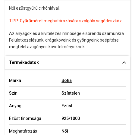
Női ezüstgyűrű cirkóniával.
TIPP:
Gyűrűméret meghatározására szolgáló segédeszköz
Az anyagok és a kivitelezés minősége elsőrendű számunkra.
Felületkezelésünk, drágaköveink és gyöngyeink beépítése
megfelel az igényes követelményeknek.
Termékadatok
Márka
Sofia
Szín
Színtelen
Anyag
Ezüst
Ezüst finomsága
925/1000
Meghatározás
Női