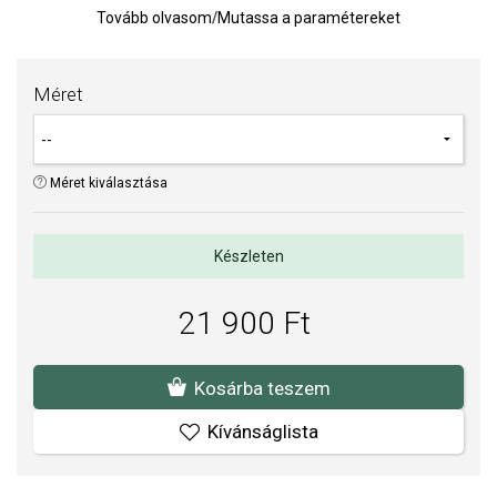
Felületkezelésünk, drágaköveink és gyöngyeink beépítése
Tovább olvasom
/
Mutassa a paramétereket
megfelel az igényes követelményeknek.
Méret
Méret kiválasztása
Készleten
21 900 Ft
Kosárba teszem
Kívánságlista