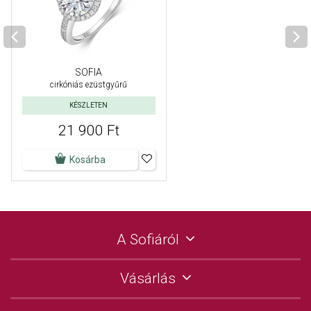
SOFIA
cirkóniás ezüstgyűrű
KÉSZLETEN
21 900 Ft
Kosárba
A Sofiáról
Vásárlás