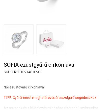
SOFIA ezüstgyűrű cirkóniával
SKU:
CK50109146109G
Női ezüstgyűrű cirkóniával.
TIPP:
Gyűrűméret meghatározására szolgáló segédeszköz
Az anyagok és a kivitelezés minősége elsőrendű számunkra.