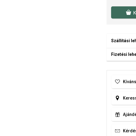
K
Szállítási l
Fizetési le
Kíváns
Keress
Ajándé
Kérdé