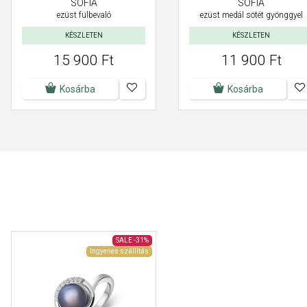
SOFIA
SOFIA
ezüst fülbevaló
ezüst medál sötét gyönggyel
KÉSZLETEN
KÉSZLETEN
15 900 Ft
11 900 Ft
Kosárba
Kosárba
SALE
-31%
Ingyenes szállítás