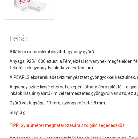
Leírás
Átlátszó cirkóniákkal díszített gyöngy gyűrű.
Anyaga: 925/1000 ezüst, a Fémjelzési törvénynek megfelelően fém
feketéskék gyöngy. Felületkezelés: Ródium.
A PEARLS ékszerek édesvízi tenyésztett gyöngyökkel készülnek
A gyöngy színe kissé eltérhet a képen látható ábrázolástól - a gyö
inkább lilás árnyalatú
- mivel természetes gyöngyről van szó, ez a
Gyűrű vastagsága: 11 mm, gyöngy mérete: 8 mm.
Súly: 3 g.
TIPP:
Gyűrűméret meghatározására szolgáló segédeszköz