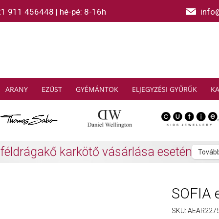
21 911 456448
|
hé-pé: 8-16h
info
ARANY
EZÜST
GYÉMÁNTOK
ELJEGYZÉSI GYŰRŰK
K
AS SABO: Gyűjtsön és spóroljon
További info
SOFIA 
SKU:
AEAR227