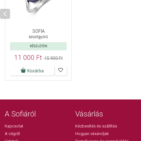
SOFIA
ezüstgyűrű
KÉSZLETEN
11 000 Ft
15 900 Ft
Kosárba
A Sofiáról
Vásárlás
Kapcsolat
Kézbesítés és szállítás
A cégről
Hogyan vásároljak