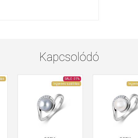
Kapcsolódó
tás
SALE
-31%
Ingyenes szállítás
Ingyen