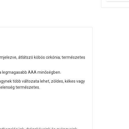
jelezve, átlátszó köbös cirkónia; természetes
, a legmagasabb AAA minőségben.
ngynek több változata lehet, zöldes, kékes vagy
 jelenség természetes.