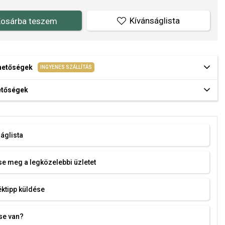
Kívánságlista
osárba teszem
ehetőségek
INGYENES SZÁLLÍTÁS
hetőségek
áglista
e meg a legközelebbi üzletet
ktipp küldése
se van?