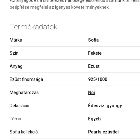
Az anyagok és a kivitelezés minősége elsőrendű számunkra. Felü
beépítése megfelel az igényes követelményeknek.
Termékadatok
Márka
Sofia
Szín
Fekete
Anyag
Ezüst
Ezüst finomsága
925/1000
Meghatározás
Női
Dekoráció
Édesvízi gyöngy
Téma
Egyéb
Sofia kollekció
Pearls ezüsttel