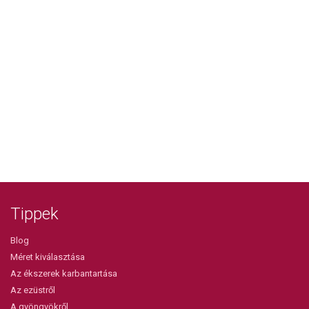
Tippek
Blog
Méret kiválasztása
Az ékszerek karbantartása
Az ezüstről
A gyöngyökről