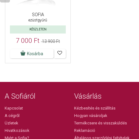
SOFIA
ezüstgyűrű
KÉSZLETEN
7 000 Ft
13 900 Ft
Kosárba
A Sofiáról
Vásárlás
Kapcsolat
Kézbesítés és szállítás
A cégről
Hogyan vásároljak
Üzletek
Termékcsere és visszaküldés
Hivatkozások
Reklamáció
Miért a Sofia?
Általános szerződési feltételek