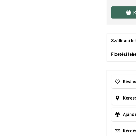
K
Szállítási l
Fizetési le
Kíváns
Keress
Ajándé
Kérdé