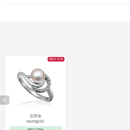
SALE
-51%
SOFIA
ezüstgyűrű
KÉSZLETEN