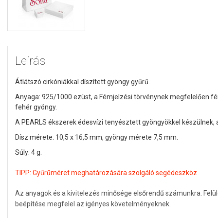
Leírás
Átlátszó cirkóniákkal díszített gyöngy gyűrű.
Anyaga: 925/1000 ezüst, a Fémjelzési törvénynek megfelelően fém
fehér gyöngy.
A PEARLS ékszerek édesvízi tenyésztett gyöngyökkel készülnek
Dísz mérete: 10,5 x 16,5 mm, gyöngy mérete 7,5 mm.
Súly: 4 g.
TIPP:
Gyűrűméret meghatározására szolgáló segédeszköz
Az anyagok és a kivitelezés minősége elsőrendű számunkra. Felü
beépítése megfelel az igényes követelményeknek.