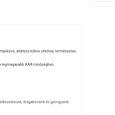
jelezve, átlátszó köbös cirkónia; természetes
, a legmagasabb AAA minőségben.
letkezelésünk, drágaköveink és gyöngyeink