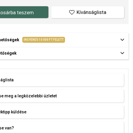
Kívánságlista
osárba teszem
ehetőségek
INGYENES 10 000 FT FELETT
hetőségek
áglista
e meg a legközelebbi üzletet
ktipp küldése
se van?