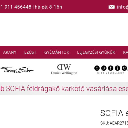
21 911 456448
|
hé-pé: 8-16h
info
ARANY
EZÜST
GYÉMÁNTOK
ELJEGYZÉSI GYŰRŰK
K
AS SABO: Gyűjtsön és spóroljon
További info
SOFIA 
SKU:
AEAR271