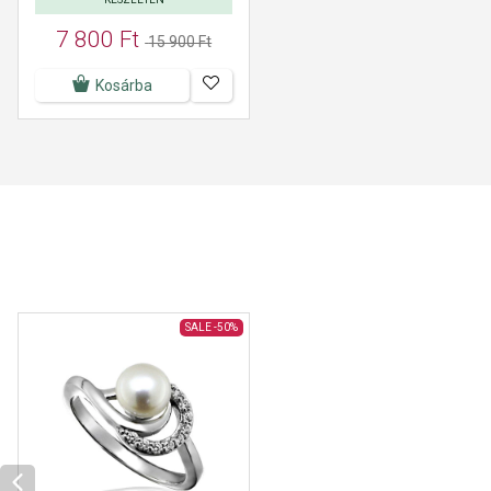
7 800 Ft
15 900 Ft
Kosárba
SALE
-50%