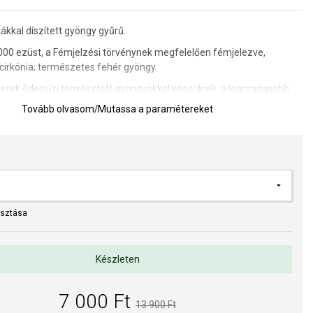
iákkal díszített gyöngy gyűrű.
00 ezüst, a Fémjelzési törvénynek megfelelően fémjelezve,
cirkónia; természetes fehér gyöngy.
rek édesvízi tenyésztett gyöngyökkel készülnek, a legmagasabb
en.
Tovább olvasom
/
Mutassa a paramétereket
0,5 x 16,5 mm, gyöngy mérete 7,5 mm.
et meghatározására szolgáló segédeszköz
a kivitelezés minősége elsőrendű számunkra. Felületkezelésünk,
asztása
s gyöngyeink beépítése megfelel az igényes követelményeknek.
Készleten
7 000 Ft
13 900 Ft