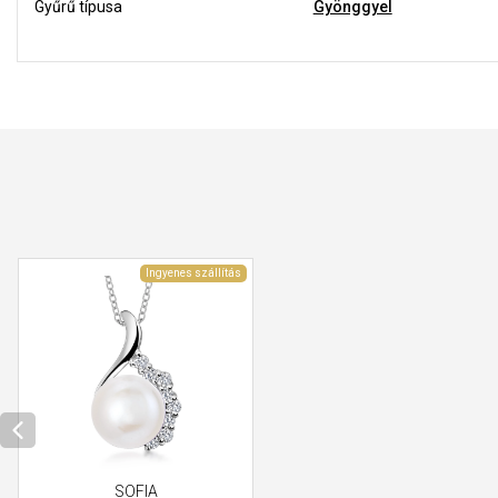
Gyűrű típusa
Gyönggyel
Ingyenes szállítás
SOFIA