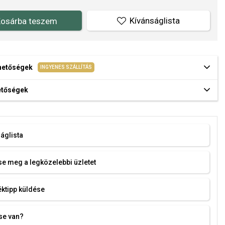
Kívánságlista
osárba teszem
ehetőségek
INGYENES SZÁLLÍTÁS
hetőségek
áglista
e meg a legközelebbi üzletet
ktipp küldése
se van?