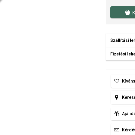
K
Szállítási l
Fizetési le
Kíváns
Keress
Ajándé
Kérdé