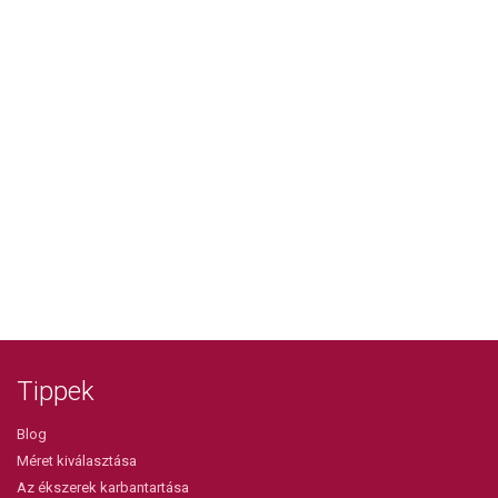
Tippek
Blog
Méret kiválasztása
Az ékszerek karbantartása