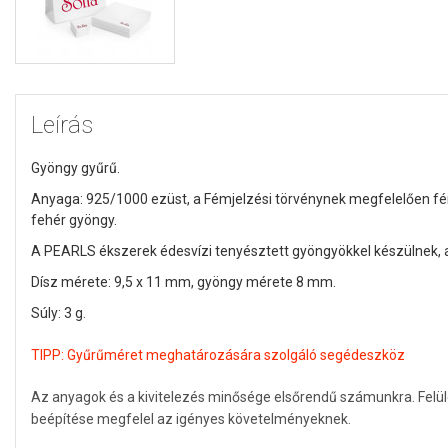
Leírás
Gyöngy gyűrű.
Anyaga: 925/1000 ezüst, a Fémjelzési törvénynek megfelelően fém
fehér gyöngy.
A PEARLS ékszerek édesvízi tenyésztett gyöngyökkel készülnek
Dísz mérete: 9,5 x 11 mm, gyöngy mérete 8 mm.
Súly: 3 g.
TIPP:
Gyűrűméret meghatározására szolgáló segédeszköz
Az anyagok és a kivitelezés minősége elsőrendű számunkra. Felü
beépítése megfelel az igényes követelményeknek.