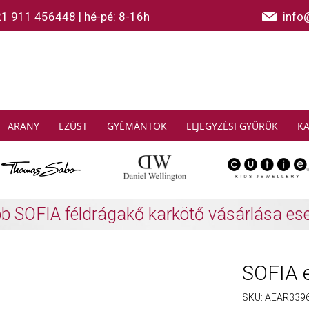
21 911 456448
|
hé-pé: 8-16h
info
ARANY
EZÜST
GYÉMÁNTOK
ELJEGYZÉSI GYŰRŰK
K
AS SABO: Gyűjtsön és spóroljon
További info
SOFIA 
SKU:
AEAR339