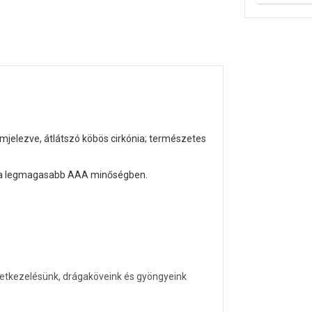
jelezve, átlátszó köbös cirkónia
; természetes
, a legmagasabb AAA minőségben.
letkezelésünk, drágaköveink és gyöngyeink