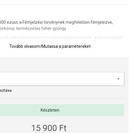
00 ezüst, a Fémjelzési törvénynek megfelelően fémjelezve,
cirkónia
; természetes fehér gyöngy.
rek édesvízi tenyésztett gyöngyökkel készülnek, a legmagasabb
en.
Tovább olvasom
/
Mutassa a paramétereket
,5 x 11 mm, gyöngy mérete 8 mm.
et meghatározására szolgáló segédeszköz
a kivitelezés minősége elsőrendű számunkra. Felületkezelésünk,
asztása
s gyöngyeink beépítése megfelel az igényes követelményeknek.
Készleten
15 900 Ft