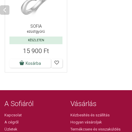
SOFIA
ezüstgyűrű
KÉSZLETEN
15 900 Ft
Kosárba
A Sofiáról
Vásárlás
Kapcsolat
Kézbesítés és szállítás
A cégről
Hogyan vásároljak
Üzletek
Termékcsere és visszaküldés