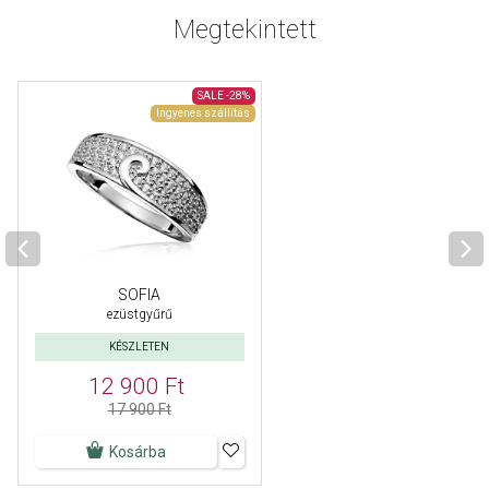
Megtekintett
SALE
-28%
Ingyenes szállítás
SOFIA
ezüstgyűrű
KÉSZLETEN
12 900 Ft
17 900 Ft
Kosárba