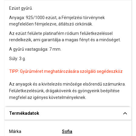
Ezüst gyűrű.
Anyaga: 925/1000 ezüst, a Fémjelzési törvénynek
megfelelően fémjelezve, átlátszó cirkóniák.
Az ezüst felülete platinafém ródium felületkezeléssel
rendelkezik, ami garantálja a magas fényt és a minőséget.
A gyűrű vastagsága: 7 mm.
Súly: 3 g.
TIPP:
Gyűrűméret meghatározására szolgáló segédeszköz
Az anyagok és a kivitelezés minősége elsőrendű számunkra.
Felületkezelésünk, drágaköveink és gyöngyeink beépítése
megfelel az igényes követelményeknek.
Termékadatok
Márka
Sofia