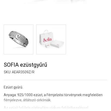
SOFIA ezüstgyűrű
SKU:
AEAR3509Z/R
Ezüst gyűrű.
Anyaga: 925/1000 ezüst, a Fémjelzési törvénynek megfelelően
fémjelezve, átlátszó cirkóniák.
Az ezüst felülete platinafém ródium felületkezeléssel