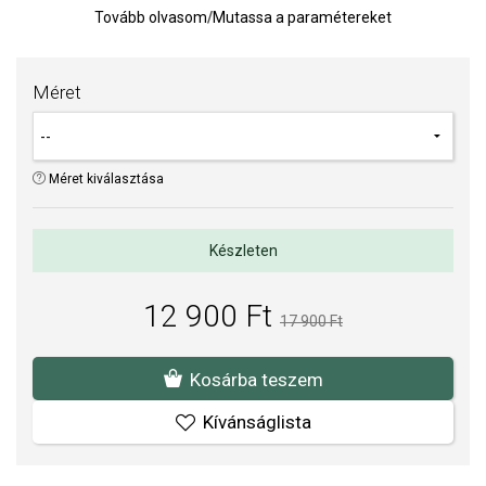
rendelkezik, ami garantálja a magas fényt és a minőséget.
Tovább olvasom
/
Mutassa a paramétereket
A gyűrű vastagsága: 7 mm.
Súly: 3 g.
Méret
TIPP:
Gyűrűméret meghatározására szolgáló segédeszköz
Az anyagok és a kivitelezés minősége elsőrendű számunkra.
Méret kiválasztása
Felületkezelésünk, drágaköveink és gyöngyeink beépítése
megfelel az igényes követelményeknek.
Készleten
12 900 Ft
17 900 Ft
Kosárba teszem
Kívánságlista