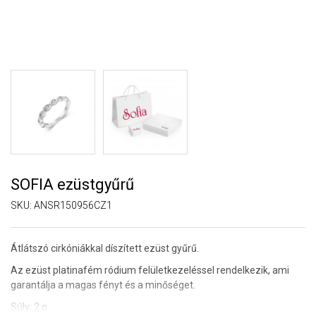
SOFIA ezüstgyűrű
SKU:
ANSR150956CZ1
Átlátszó cirkóniákkal díszített ezüst gyűrű.
Az ezüst platinafém ródium felületkezeléssel rendelkezik, ami
garantálja a magas fényt és a minőséget.
Súly: 2 g.