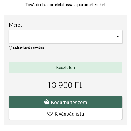
Tovább olvasom
/
Mutassa a paramétereket
TIPP:
Gyűrűméret meghatározására szolgáló segédeszköz
Az anyagok és a kivitelezés minősége elsőrendű számunkra.
Méret
Felületkezelésünk, drágaköveink és gyöngyeink beépítése
megfelel az igényes követelményeknek.
Méret kiválasztása
Készleten
13 900 Ft
Kosárba teszem
Kívánságlista