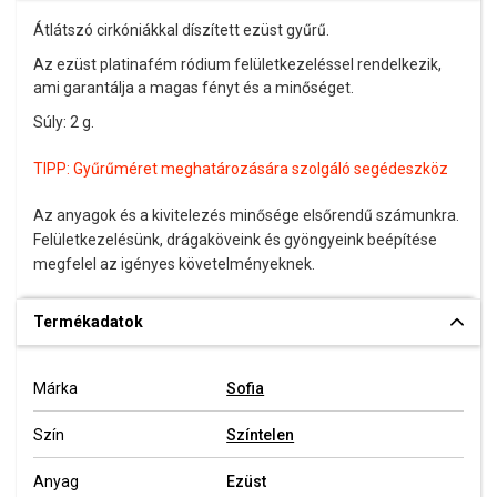
Átlátszó cirkóniákkal díszített ezüst gyűrű.
Az ezüst platinafém ródium felületkezeléssel rendelkezik,
ami garantálja a magas fényt és a minőséget.
Súly: 2 g.
TIPP:
Gyűrűméret meghatározására szolgáló segédeszköz
Az anyagok és a kivitelezés minősége elsőrendű számunkra.
Felületkezelésünk, drágaköveink és gyöngyeink beépítése
megfelel az igényes követelményeknek.
Termékadatok
Márka
Sofia
Szín
Színtelen
Anyag
Ezüst