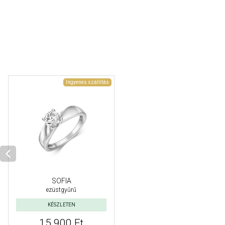
Ingyenes szállítás
SOFIA
ezüstgyűrű
KÉSZLETEN
15 900 Ft