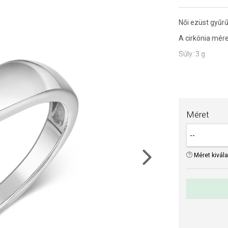
Női ezüst gyűrű,
A cirkónia mére
Súly: 3 g.
TIPP:
Gyűrűmér
Az anyagok és 
drágaköveink é
Méret
Méret kivál
Next