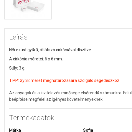
Leírás
Női ezüst gyűrű, átlátszó cirkóniával díszítve.
A cirkónia méretei: 6 x 6 mm.
Súly: 3 g.
TIPP:
Gyűrűméret meghatározására szolgáló segédeszköz
Az anyagok és a kivitelezés minősége elsőrendű számunkra. Felü
beépítése megfelel az igényes követelményeknek.
Termékadatok
Márka
Sofia