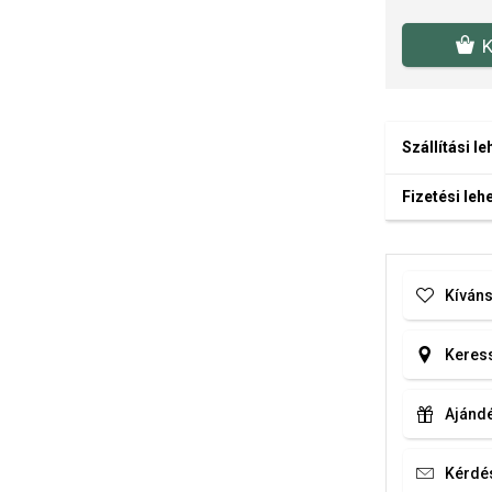
K
Szállítási l
Fizetési le
Kíváns
Keress
Ajándé
Kérdé