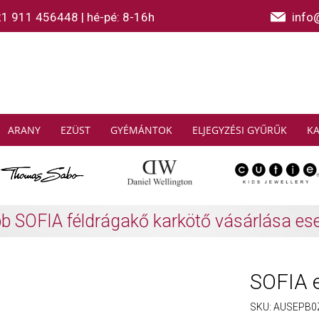
21 911 456448
|
hé-pé: 8-16h
info
ARANY
EZÜST
GYÉMÁNTOK
ELJEGYZÉSI GYŰRŰK
K
AS SABO: Gyűjtsön és spóroljon
További info
SOFIA 
SKU:
AUSEPB0