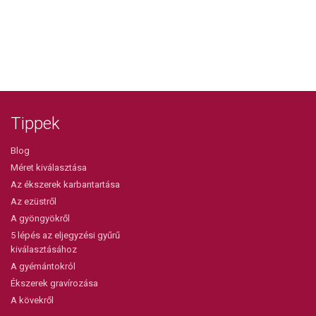
Tippek
Blog
Méret kiválasztása
Az ékszerek karbantartása
Az ezüstről
A gyöngyökről
5 lépés az eljegyzési gyűrű
kiválasztásához
A gyémántokról
Ékszerek gravírozása
A kövekről