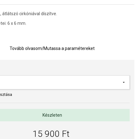
 átlátszó cirkóniával díszítve.
tei: 6 x 6 mm.
et meghatározására szolgáló segédeszköz
Tovább olvasom
/
Mutassa a paramétereket
a kivitelezés minősége elsőrendű számunkra. Felületkezelésünk,
s gyöngyeink beépítése megfelel az igényes követelményeknek.
asztása
Készleten
15 900 Ft