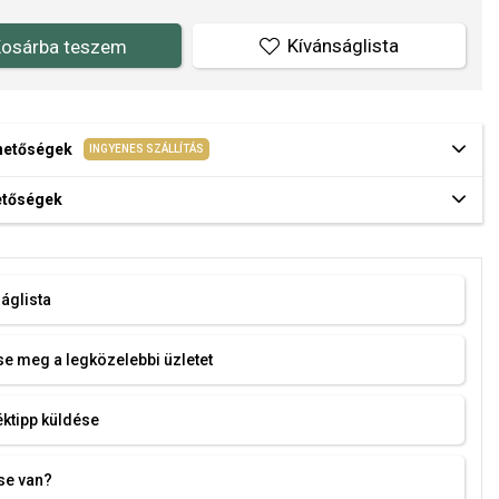
Kívánságlista
osárba teszem
ehetőségek
INGYENES SZÁLLÍTÁS
hetőségek
áglista
e meg a legközelebbi üzletet
ktipp küldése
se van?