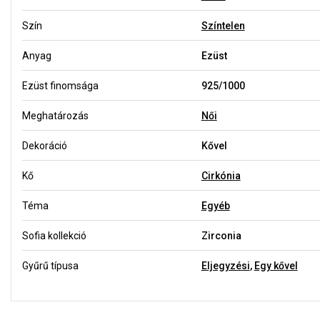
Szín
Színtelen
Anyag
Ezüst
Ezüst finomsága
925/1000
Meghatározás
Női
Dekoráció
Kővel
Kő
Cirkónia
Téma
Egyéb
Sofia kollekció
Zirconia
Gyűrű típusa
Eljegyzési
,
Egy kővel