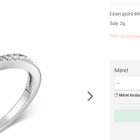
Ezüst gyűrű átl
Súly: 2g.
TIPP:
Gyűrűmér
Az anyagok és 
drágaköveink é
Méret
Méret kivál
Next