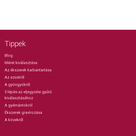
Tippek
Blog
Méret kiválasztása
Az ékszerek karbantartása
Az ezüstről
A gyöngyökről
5 lépés az eljegyzési gyűrű
kiválasztásához
A gyémántokról
Ékszerek gravírozása
A kövekről