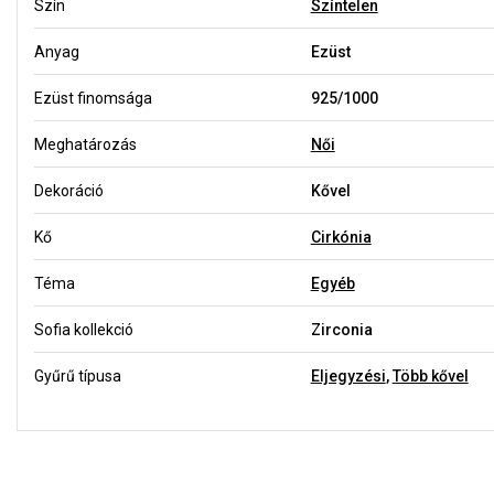
Szín
Színtelen
Anyag
Ezüst
Ezüst finomsága
925/1000
Meghatározás
Női
Dekoráció
Kővel
Kő
Cirkónia
Téma
Egyéb
Sofia kollekció
Zirconia
Gyűrű típusa
Eljegyzési
,
Több kővel