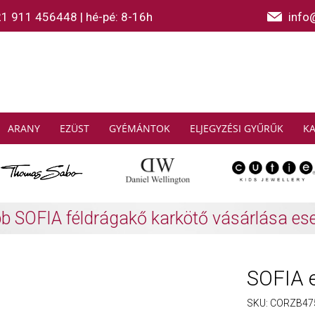
21 911 456448
|
hé-pé: 8-16h
info
ARANY
EZÜST
GYÉMÁNTOK
ELJEGYZÉSI GYŰRŰK
K
AS SABO: Gyűjtsön és spóroljon
További info
SOFIA 
SKU:
CORZB47