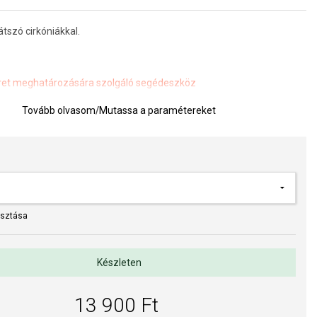
átszó cirkóniákkal.
et meghatározására szolgáló segédeszköz
Tovább olvasom
/
Mutassa a paramétereket
a kivitelezés minősége elsőrendű számunkra. Felületkezelésünk,
s gyöngyeink beépítése megfelel az igényes követelményeknek.
asztása
Készleten
13 900 Ft