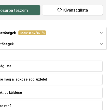
Kívánságlista
osárba teszem
ehetőségek
INGYENES SZÁLLÍTÁS
hetőségek
áglista
e meg a legközelebbi üzletet
ktipp küldése
se van?