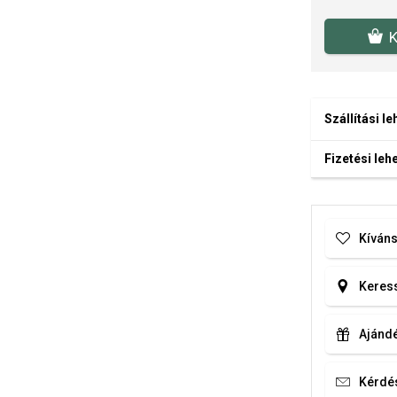
K
Szállítási l
Fizetési le
Kíváns
Keress
Ajándé
Kérdé