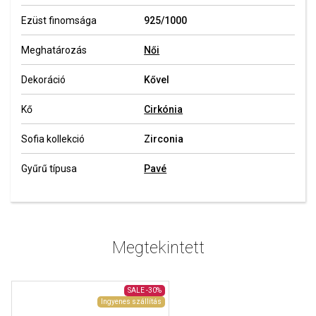
Ezüst finomsága
925/1000
Meghatározás
Női
Dekoráció
Kővel
Kő
Cirkónia
Sofia kollekció
Zirconia
Gyűrű típusa
Pavé
Megtekintett
SALE
-30%
Ingyenes szállítás