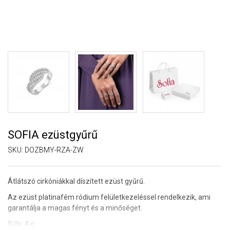
SOFIA ezüstgyűrű
SKU:
DOZBMY-RZA-ZW
Átlátszó cirkóniákkal díszített ezüst gyűrű.
Az ezüst platinafém ródium felületkezeléssel rendelkezik, ami
garantálja a magas fényt és a minőséget.
Súly: 4 g.