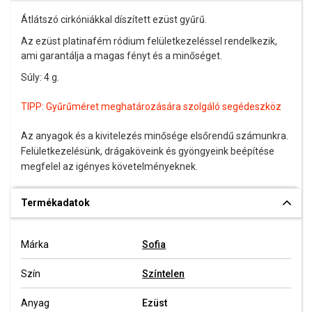
Átlátszó cirkóniákkal díszített ezüst gyűrű.
Az ezüst platinafém ródium felületkezeléssel rendelkezik,
ami garantálja a magas fényt és a minőséget.
Súly: 4 g.
TIPP:
Gyűrűméret meghatározására szolgáló segédeszköz
Az anyagok és a kivitelezés minősége elsőrendű számunkra.
Felületkezelésünk, drágaköveink és gyöngyeink beépítése
megfelel az igényes követelményeknek.
Termékadatok
Márka
Sofia
Szín
Színtelen
Anyag
Ezüst