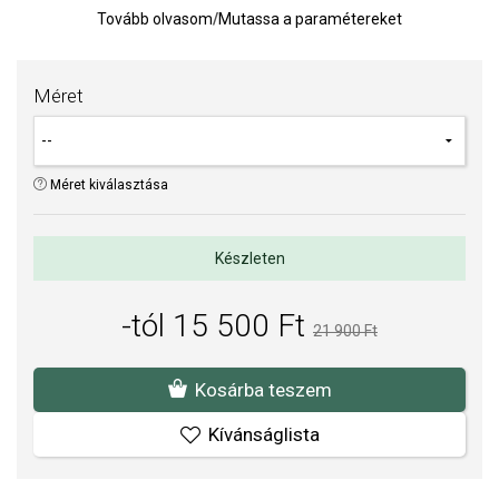
Tovább olvasom
/
Mutassa a paramétereket
TIPP:
Gyűrűméret meghatározására szolgáló segédeszköz
Az anyagok és a kivitelezés minősége elsőrendű számunkra.
Méret
Felületkezelésünk, drágaköveink és gyöngyeink beépítése
megfelel az igényes követelményeknek.
Méret kiválasztása
Készleten
-tól 15 500 Ft
21 900 Ft
Kosárba teszem
Kívánságlista