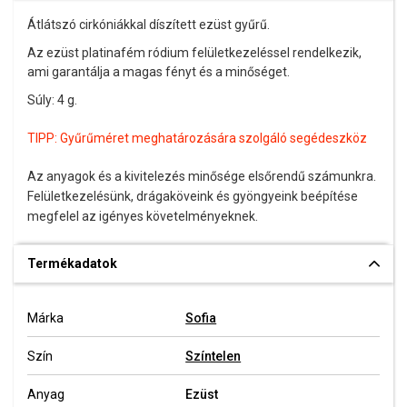
Átlátszó cirkóniákkal díszített ezüst gyűrű.
Az ezüst platinafém ródium felületkezeléssel rendelkezik,
ami garantálja a magas fényt és a minőséget.
Súly: 4 g.
TIPP:
Gyűrűméret meghatározására szolgáló segédeszköz
Az anyagok és a kivitelezés minősége elsőrendű számunkra.
Felületkezelésünk, drágaköveink és gyöngyeink beépítése
megfelel az igényes követelményeknek.
Termékadatok
Márka
Sofia
Szín
Színtelen
Anyag
Ezüst