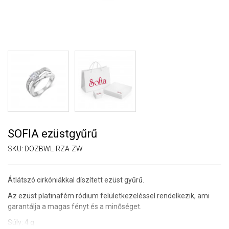
SOFIA ezüstgyűrű
SKU:
DOZBWL-RZA-ZW
Átlátszó cirkóniákkal díszített ezüst gyűrű.
Az ezüst platinafém ródium felületkezeléssel rendelkezik, ami
garantálja a magas fényt és a minőséget.
Súly: 4 g.