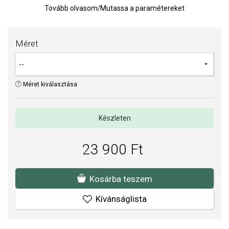
Tovább olvasom
/
Mutassa a paramétereket
TIPP:
Gyűrűméret meghatározására szolgáló segédeszköz
Az anyagok és a kivitelezés minősége elsőrendű számunkra.
Méret
Felületkezelésünk, drágaköveink és gyöngyeink beépítése
megfelel az igényes követelményeknek.
Méret kiválasztása
Készleten
23 900 Ft
Kosárba teszem
Kívánságlista