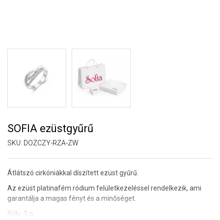
SOFIA ezüstgyűrű
SKU:
DOZCZY-RZA-ZW
Átlátszó cirkóniákkal díszített ezüst gyűrű.
Az ezüst platinafém ródium felületkezeléssel rendelkezik, ami
garantálja a magas fényt és a minőséget.
Súly: 3 g.