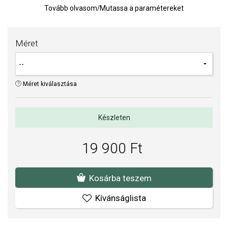
Tovább olvasom
/
Mutassa a paramétereket
TIPP:
Gyűrűméret meghatározására szolgáló segédeszköz
Az anyagok és a kivitelezés minősége elsőrendű számunkra.
Méret
Felületkezelésünk, drágaköveink és gyöngyeink beépítése
megfelel az igényes követelményeknek.
Méret kiválasztása
Készleten
19 900 Ft
Kosárba teszem
Kívánságlista