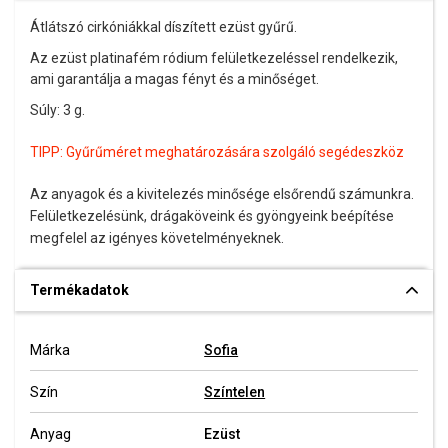
Átlátszó cirkóniákkal díszített ezüst gyűrű.
Az ezüst platinafém ródium felületkezeléssel rendelkezik,
ami garantálja a magas fényt és a minőséget.
Súly: 3 g.
TIPP:
Gyűrűméret meghatározására szolgáló segédeszköz
Az anyagok és a kivitelezés minősége elsőrendű számunkra.
Felületkezelésünk, drágaköveink és gyöngyeink beépítése
megfelel az igényes követelményeknek.
Termékadatok
Márka
Sofia
Szín
Színtelen
Anyag
Ezüst