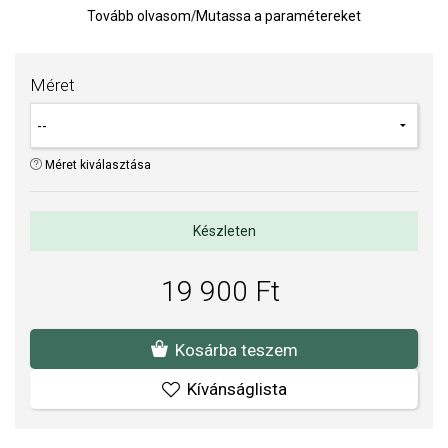
Tovább olvasom
/
Mutassa a paramétereket
TIPP:
Gyűrűméret meghatározására szolgáló segédeszköz
Az anyagok és a kivitelezés minősége elsőrendű számunkra.
Méret
Felületkezelésünk, drágaköveink és gyöngyeink beépítése
megfelel az igényes követelményeknek.
Méret kiválasztása
Készleten
19 900 Ft
Kosárba teszem
Kívánságlista