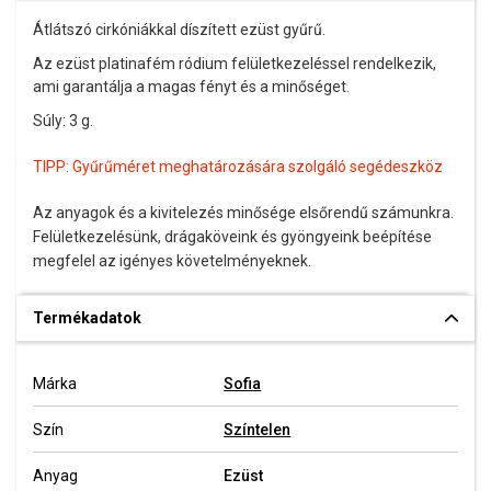
Átlátszó cirkóniákkal díszített ezüst gyűrű.
Az ezüst platinafém ródium felületkezeléssel rendelkezik,
ami garantálja a magas fényt és a minőséget.
Súly: 3 g.
TIPP:
Gyűrűméret meghatározására szolgáló segédeszköz
Az anyagok és a kivitelezés minősége elsőrendű számunkra.
Felületkezelésünk, drágaköveink és gyöngyeink beépítése
megfelel az igényes követelményeknek.
Termékadatok
Márka
Sofia
Szín
Színtelen
Anyag
Ezüst