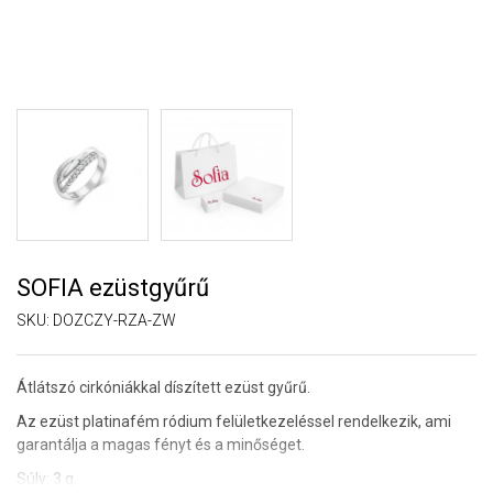
SOFIA ezüstgyűrű
SKU:
DOZCZY-RZA-ZW
Átlátszó cirkóniákkal díszített ezüst gyűrű.
Az ezüst platinafém ródium felületkezeléssel rendelkezik, ami
garantálja a magas fényt és a minőséget.
Súly: 3 g.