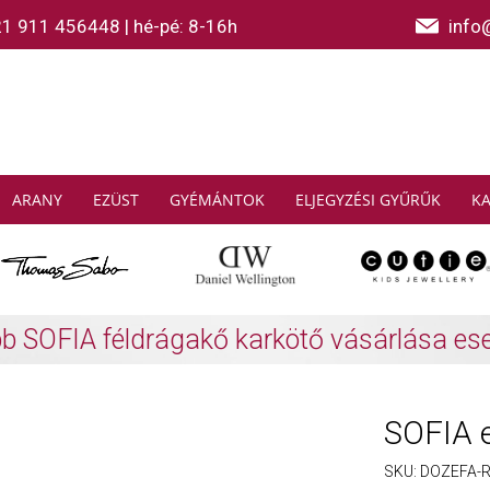
21 911 456448
|
hé-pé: 8-16h
info
ARANY
EZÜST
GYÉMÁNTOK
ELJEGYZÉSI GYŰRŰK
K
AS SABO: Gyűjtsön és spóroljon
További info
SOFIA 
SKU:
DOZEFA-