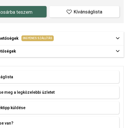
Kívánságlista
osárba teszem
ehetőségek
INGYENES SZÁLLÍTÁS
hetőségek
áglista
e meg a legközelebbi üzletet
ktipp küldése
se van?