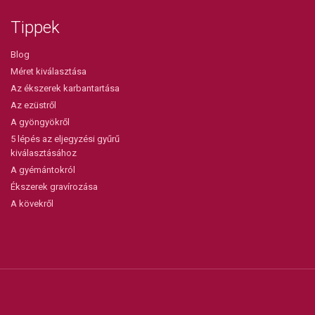
Tippek
Blog
Méret kiválasztása
Az ékszerek karbantartása
Az ezüstről
A gyöngyökről
5 lépés az eljegyzési gyűrű
kiválasztásához
A gyémántokról
Ékszerek gravírozása
A kövekről