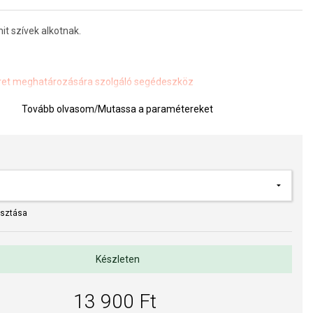
it szívek alkotnak.
et meghatározására szolgáló segédeszköz
Tovább olvasom
/
Mutassa a paramétereket
asztása
Készleten
13 900 Ft