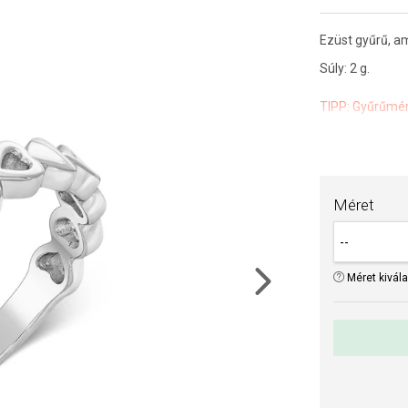
Ezüst gyűrű, am
Súly: 2 g.
TIPP:
Gyűrűmér
Méret
Méret kivál
Next