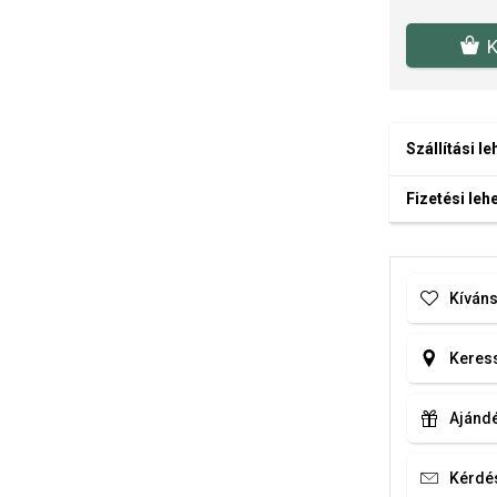
K
Szállítási l
Fizetési le
Kíváns
Keress
Ajándé
Kérdé