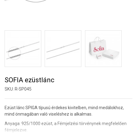
SOFIA ezüstlánc
SKU:
R-SP045
Ezüst lánc SPIGA típusú érdekes kivitelben, mind medálokhoz,
mind önmagában való viseléshez is alkalmas.
Anyaga: 925/1000 ezüst,
a Fémjelzési törvénynek megfelelően
fémjelezve.