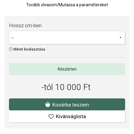
A 40, 45 és 55 cm hosszúságú láncok egy + 5 cm-es hosszabbító
Tovább olvasom
/
Mutassa a paramétereket
láncot is tartalmaznak.
Lánc vastagsága: 2 mm.
Hossz cm-ben
Súly: 6 g.
Méret kiválasztása
Készleten
-tól 10 000 Ft
Kosárba teszem
Kívánságlista