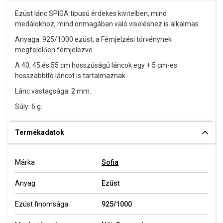
Ezüst lánc SPIGA típusú érdekes kivitelben, mind
medálokhoz, mind önmagában való viseléshez is alkalmas.
Anyaga: 925/1000 ezüst,
a Fémjelzési törvénynek
megfelelően fémjelezve.
A 40, 45 és 55 cm hosszúságú láncok egy + 5 cm-es
hosszabbító láncot is tartalmaznak.
Lánc vastagsága: 2 mm.
Súly: 6 g.
Termékadatok
Márka
Sofia
Anyag
Ezüst
Ezüst finomsága
925/1000