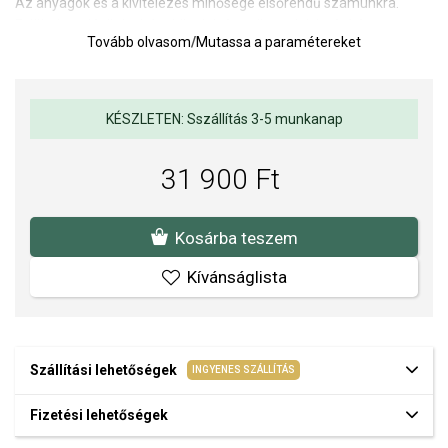
Az anyagok és a kivitelezés minősége elsőrendű számunkra.
Felületkezelésünk, drágaköveink és gyöngyeink beépítése
Tovább olvasom
/
Mutassa a paramétereket
megfelel az igényes követelményeknek.
KÉSZLETEN: Sszállítás 3-5 munkanap
31 900 Ft
Kosárba teszem
Kívánságlista
Szállítási lehetőségek
INGYENES SZÁLLÍTÁS
Fizetési lehetőségek