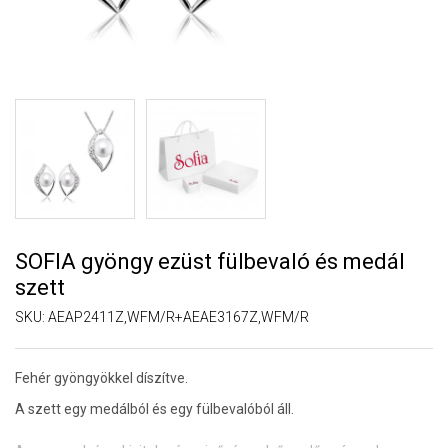
SOFIA gyöngy ezüst fülbevaló és medál
szett
SKU:
AEAP2411Z,WFM/R+AEAE3167Z,WFM/R
Fehér gyöngyökkel díszítve.
A szett egy medálból és egy fülbevalóból áll.