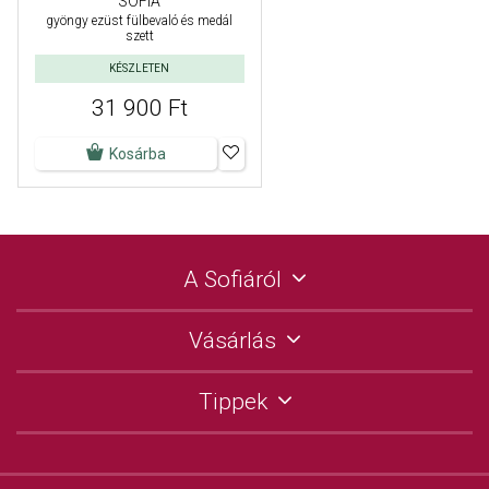
SOFIA
gyöngy ezüst fülbevaló és medál
szett
KÉSZLETEN
31 900 Ft
Kosárba
A Sofiáról
Vásárlás
Tippek