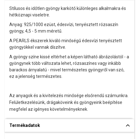
Stílusos és időtlen gyöngy karkötő különleges alkalmakra és
hétköznapi viseletre.
Anyag: 925/1000 ezüst, édesvízi, tenyésztett rózsaszín
gyöngy, 4,5 - 5 mm méretű.
A PEARLS ékszerek kiváló minőségű édesvízi tenyésztett
gyöngyökkel vannak díszítve.
A gyöngy színe kissé eltérhet a képen látható ábrázolástól - a
gyöngynek több változata lehet, rózsaszínes vagy inkább
barackos árnyalatú
- mivel természetes gyöngyről van szó,
ez a jelenség természetes.
Az anyagok és a kivitelezés minősége elsőrendű számunkra.
Felületkezelésünk, drágaköveink és gyöngyeink beépítése
megfelel az igényes követelményeknek.
Termékadatok