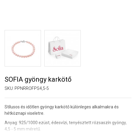
SOFIA gyöngy karkötő
SKU:
PPNRROFPS4,5-5
Stílusos és időtlen gyöngy karkötő különleges alkalmakra és
hétköznapi viseletre.
Anyag: 925/1000 ezüst, édesvízi, tenyésztett rózsaszín gyöngy,
4,5 - 5 mm méretű.