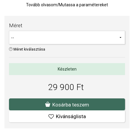
Tovább olvasom
/
Mutassa a paramétereket
TIPP:
Gyűrűméret meghatározására szolgáló segédeszköz
Az anyagok és a kivitelezés minősége elsőrendű számunkra.
Méret
Felületkezelésünk, drágaköveink és gyöngyeink beépítése
megfelel az igényes követelményeknek.
Méret kiválasztása
Készleten
29 900 Ft
Kosárba teszem
Kívánságlista