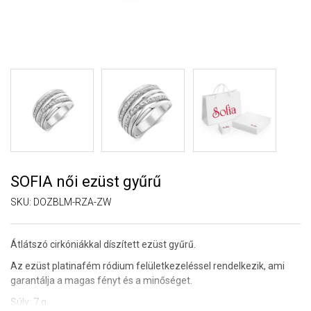
SOFIA női ezüst gyűrű
SKU:
DOZBLM-RZA-ZW
Átlátszó cirkóniákkal díszített ezüst gyűrű.
Az ezüst platinafém ródium felületkezeléssel rendelkezik, ami
garantálja a magas fényt és a minőséget.
Súly: 7 g.