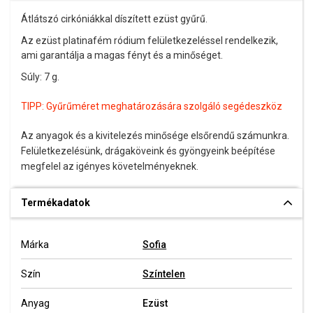
Átlátszó cirkóniákkal díszített ezüst gyűrű.
Az ezüst platinafém ródium felületkezeléssel rendelkezik,
ami garantálja a magas fényt és a minőséget.
Súly: 7 g.
TIPP:
Gyűrűméret meghatározására szolgáló segédeszköz
Az anyagok és a kivitelezés minősége elsőrendű számunkra.
Felületkezelésünk, drágaköveink és gyöngyeink beépítése
megfelel az igényes követelményeknek.
Termékadatok
Márka
Sofia
Szín
Színtelen
Anyag
Ezüst