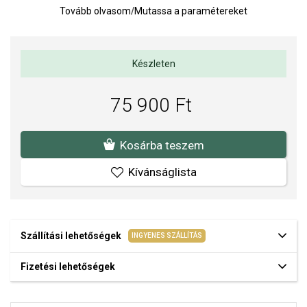
Tovább olvasom
/
Mutassa a paramétereket
mindennapi viselethez és egy kedves ajándékká a szeretet
jelképeként.
Fülbevaló méretei: 7 x 6,5 mm.
Készleten
Tömeg: 0,9 g.
75 900 Ft
Kosárba teszem
Kívánságlista
Szállítási lehetőségek
INGYENES SZÁLLÍTÁS
Fizetési lehetőségek