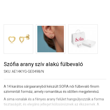
Szófia arany szív alakú fülbevaló
SKU:
AE14KYG-GE0498/N
A 14 karátos sárgaaranyból készült SOFIA női fülbevaló finom
szívmintát formáz, amely romantikus és időtlen megjelenésű.
A sima vonalak és a fényes arany felület hangsúlyozzák a forma
tisztaságát, és elegáns jelleget kölcsönöznek az ékszernek. A
minimalista dizájn ideális kiegészítővé teszi a fülbevalót a