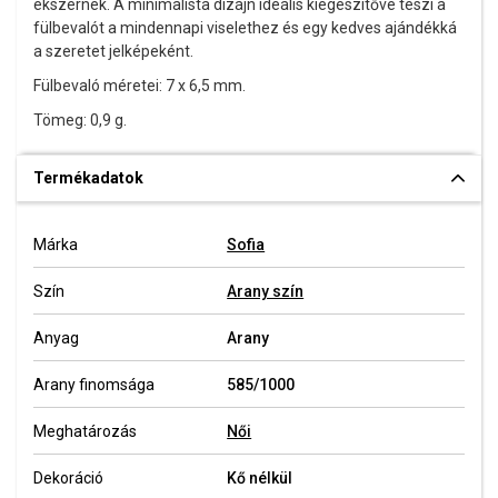
ékszernek. A minimalista dizájn ideális kiegészítővé teszi a
fülbevalót a mindennapi viselethez és egy kedves ajándékká
a szeretet jelképeként.
Fülbevaló méretei: 7 x 6,5 mm.
Tömeg: 0,9 g.
Termékadatok
Márka
Sofia
Szín
Arany szín
Anyag
Arany
Arany finomsága
585/1000
Meghatározás
Női
Dekoráció
Kő nélkül