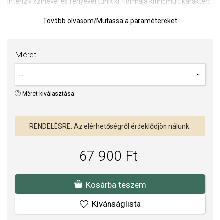
intenzív színével és fényével tűnik ki. Formája kifinomult karaktert
kölcsönöz az ékszernek. A minimalista ezüst dizájn kiemeli magát
Tovább olvasom
/
Mutassa a paramétereket
a követ, és harmonikus, időtlen megjelenést kölcsönöz.
A lekerekített gyűrű kényelmes viseletet biztosít egész nap, így a
gyűrű ideális mindennapi viseletre és különleges alkalmakra is.
Méret
TIPP:
Gyűrűméret meghatározására szolgáló segédeszköz
A SOFIA a THOMAS SABO hivatalos forgalmazója. Biztos lehet
Méret kiválasztása
benne, hogy eredeti ékszert vásárol, a komplett márkás
csomagolásban.
RENDELÉSRE. Az elérhetőségről érdeklődjön nálunk.
67 900 Ft
Kosárba teszem
Kívánságlista