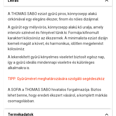
Leírás
A THOMAS SABO ezüst gyűrű piros, könnycsepp alakú
cirkóniával egy elegáns ékszer, finom és nőies dizájnnal.
A gyűrűt egy mélyvörös, könnycsepp alakú kő uralja, amely
intenzív színével és fényével tűnik ki. Formája kifinomult
karaktert kölcsönöz az ékszernek. A minimalista ezüst dizájn
kiemeli magát a követ, és harmonikus, időtlen megjelenést
kölcsönöz.
A lekerekített gyűrű kényelmes viseletet biztosít egész nap,
így a gyűrű ideális mindennapi viseletre és különleges
alkalmakra is.
TIPP:
Gyűrűméret meghatározására szolgáló segédeszköz
A SOFIA a THOMAS SABO hivatalos forgalmazója. Biztos
lehet benne, hogy eredeti ékszert vásárol, a komplett márkás
csomagolásban.
Termékadatok