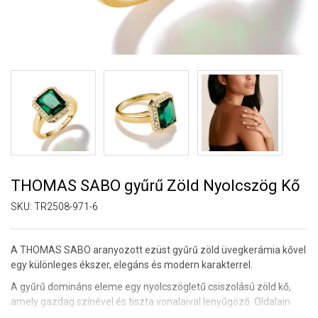
THOMAS SABO gyűrű Zöld Nyolcszög Kő
SKU:
TR2508-971-6
A THOMAS SABO aranyozott ezüst gyűrű zöld üvegkerámia kővel
egy különleges ékszer, elegáns és modern karakterrel.
A gyűrű domináns eleme egy nyolcszögletű csiszolású zöld kő,
amely gazdag színével és tiszta vonalaival lenyűgöző. Oldalain
átlátszó cirkóniák találhatók, amelyek kiemelik a kő formáját és