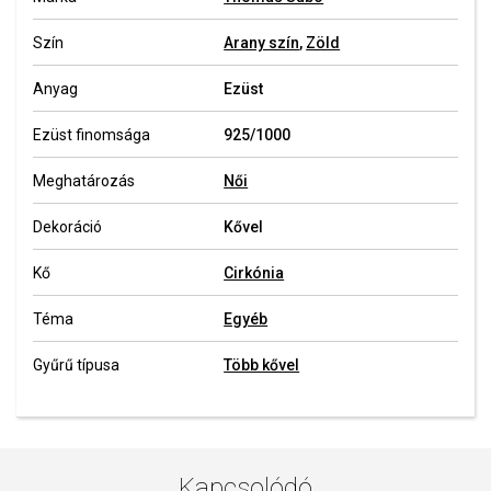
Szín
Arany szín
,
Zöld
Anyag
Ezüst
Ezüst finomsága
925/1000
Meghatározás
Női
Dekoráció
Kővel
Kő
Cirkónia
Téma
Egyéb
Gyűrű típusa
Több kővel
Kapcsolódó