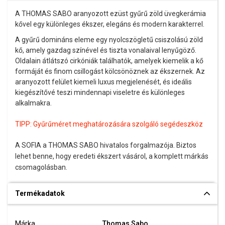
A THOMAS SABO aranyozott ezüst gyűrű zöld üvegkerámia
kővel egy különleges ékszer, elegáns és modern karakterrel.
A gyűrű domináns eleme egy nyolcszögletű csiszolású zöld
kő, amely gazdag színével és tiszta vonalaival lenyűgöző.
Oldalain átlátszó cirkóniák találhatók, amelyek kiemelik a kő
formáját és finom csillogást kölcsönöznek az ékszernek. Az
aranyozott felület kiemeli luxus megjelenését, és ideális
kiegészítővé teszi mindennapi viseletre és különleges
alkalmakra.
TIPP:
Gyűrűméret meghatározására szolgáló segédeszköz
A SOFIA a THOMAS SABO hivatalos forgalmazója. Biztos
lehet benne, hogy eredeti ékszert vásárol, a komplett márkás
csomagolásban.
Termékadatok
Márka
Thomas Sabo