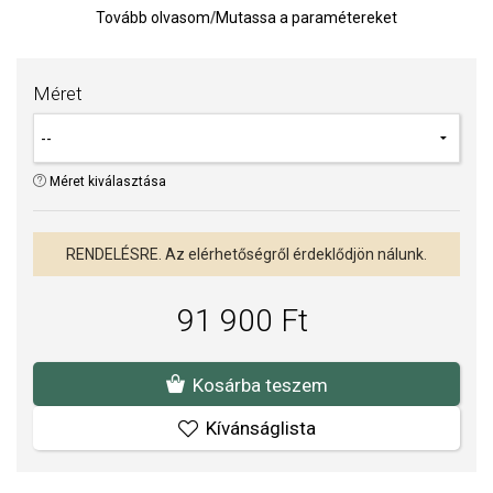
Tovább olvasom
/
Mutassa a paramétereket
finom csillogást kölcsönöznek az ékszernek. Az aranyozott felület
kiemeli luxus megjelenését, és ideális kiegészítővé teszi
mindennapi viseletre és különleges alkalmakra.
Méret
TIPP:
Gyűrűméret meghatározására szolgáló segédeszköz
A SOFIA a THOMAS SABO hivatalos forgalmazója. Biztos lehet
Méret kiválasztása
benne, hogy eredeti ékszert vásárol, a komplett márkás
csomagolásban.
RENDELÉSRE. Az elérhetőségről érdeklődjön nálunk.
91 900 Ft
Kosárba teszem
Kívánságlista