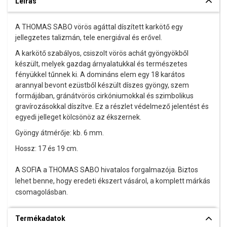
Leírás
A THOMAS SABO vörös agáttal díszített karkötő egy
jellegzetes talizmán, tele energiával és erővel.
A karkötő szabályos, csiszolt vörös achát gyöngyökből
készült, melyek gazdag árnyalatukkal és természetes
fényükkel tűnnek ki. A domináns elem egy 18 karátos
arannyal bevont ezüstből készült díszes gyöngy, szem
formájában, gránátvörös cirkóniumokkal és szimbolikus
gravírozásokkal díszítve. Ez a részlet védelmező jelentést és
egyedi jelleget kölcsönöz az ékszernek.
Gyöngy átmérője: kb. 6 mm.
Hossz: 17 és 19 cm.
A SOFIA a THOMAS SABO hivatalos forgalmazója. Biztos
lehet benne, hogy eredeti ékszert vásárol, a komplett márkás
csomagolásban.
Termékadatok