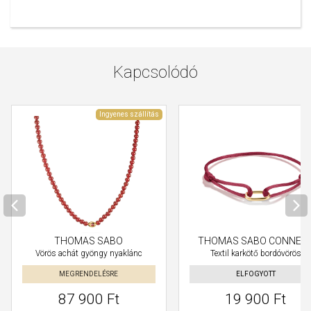
Kapcsolódó
Ingyenes szállítás
THOMAS SABO
THOMAS SABO CONNEC
Vörös achát gyöngy nyaklánc
Textil karkötő bordóvörös
MEGRENDELÉSRE
ELFOGYOTT
87 900 Ft
19 900 Ft