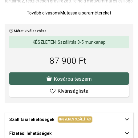
tartalmaz, részletesen gravírozott félhold motívummal és csillogó
átlátszó cirkóniával. A precíz kidolgozás és a finom 3D hatás
Tovább olvasom
/
Mutassa a paramétereket
mélységet és kifinomult megjelenést kölcsönöz a darabnak. A
hold szimbóluma a békét, az átalakulást és a belső harmóniát
jelképezi, így a nyaklánc személyes jelentéssel is bír.
Méret kiválasztása
Medál mérete: kb. 21 x 12 mm.
KÉSZLETEN: Sszállítás 3-5 munkanap
Hossz: 45-50 cm.
87 900 Ft
A SOFIA a THOMAS SABO hivatalos forgalmazója. Biztos lehet
benne, hogy eredeti ékszert vásárol, a komplett márkás
csomagolásban.
Kosárba teszem
Kívánságlista
Szállítási lehetőségek
INGYENES SZÁLLÍTÁS
Fizetési lehetőségek