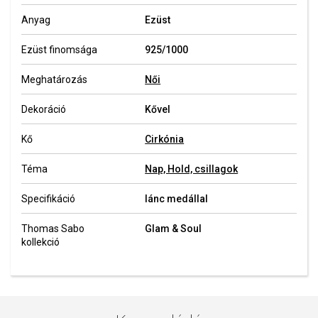
Anyag
Ezüst
Ezüst finomsága
925/1000
Meghatározás
Női
Dekoráció
Kővel
Kő
Cirkónia
Téma
Nap, Hold, csillagok
Specifikáció
lánc medállal
Thomas Sabo
Glam & Soul
kollekció