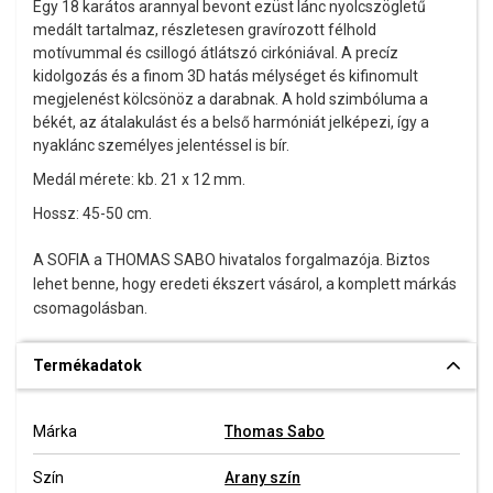
Egy 18 karátos arannyal bevont ezüst lánc nyolcszögletű
medált tartalmaz, részletesen gravírozott félhold
motívummal és csillogó átlátszó cirkóniával. A precíz
kidolgozás és a finom 3D hatás mélységet és kifinomult
megjelenést kölcsönöz a darabnak. A hold szimbóluma a
békét, az átalakulást és a belső harmóniát jelképezi, így a
nyaklánc személyes jelentéssel is bír.
Medál mérete: kb. 21 x 12 mm.
Hossz: 45-50 cm.
A SOFIA a THOMAS SABO hivatalos forgalmazója. Biztos
lehet benne, hogy eredeti ékszert vásárol, a komplett márkás
csomagolásban.
Termékadatok
Márka
Thomas Sabo
Szín
Arany szín