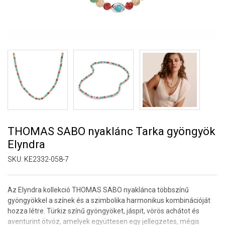
THOMAS SABO nyaklánc Tarka gyöngyök
Elyndra
SKU:
KE2332-058-7
Az Elyndra kollekció THOMAS SABO nyaklánca többszínű
gyöngyökkel a színek és a szimbolika harmonikus kombinációját
hozza létre. Türkiz színű gyöngyöket, jáspit, vörös achátot és
aventurint ötvöz, amelyek együttesen egy jellegzetes, mégis