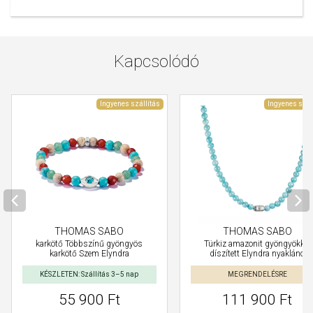
Kapcsolódó
Ingyenes szállítás
Ingyenes szál
THOMAS SABO
THOMAS SABO
karkötő Többszínű gyöngyös
Türkiz amazonit gyöngyökkel
karkötő Szem Elyndra
díszített Elyndra nyaklánc
KÉSZLETEN: Szállítás 3–5 nap
MEGRENDELÉSRE
55 900 Ft
111 900 Ft