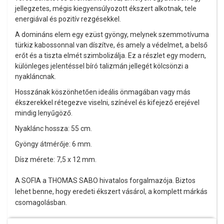
jellegzetes, mégis kiegyensúlyozott ékszert alkotnak, tele
energiával és pozitív rezgésekkel.
A domináns elem egy ezüst gyöngy, melynek szemmotívuma
türkiz kabossonnal van díszítve, és amely a védelmet, a belső
erőt és a tiszta elmét szimbolizálja. Ez a részlet egy modern,
különleges jelentéssel bíró talizmán jellegét kölcsönzi a
nyakláncnak.
Hosszának köszönhetően ideális önmagában vagy más
ékszerekkel rétegezve viselni, színével és kifejező erejével
mindig lenyűgöző.
Nyaklánc hossza: 55 cm.
Gyöngy átmérője: 6 mm.
Dísz mérete: 7,5 x 12 mm.
A SOFIA a THOMAS SABO hivatalos forgalmazója. Biztos
lehet benne, hogy eredeti ékszert vásárol, a komplett márkás
csomagolásban.