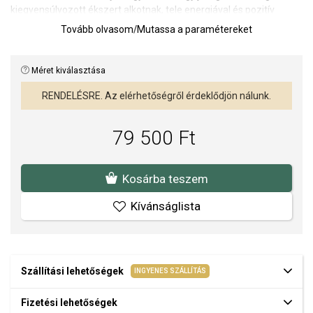
kiegyensúlyozott ékszert alkotnak, tele energiával és pozitív
rezgésekkel.
Tovább olvasom
/
Mutassa a paramétereket
A domináns elem egy ezüst gyöngy, melynek szemmotívuma
türkiz kabossonnal van díszítve, és amely a védelmet, a belső erőt
Méret kiválasztása
és a tiszta elmét szimbolizálja. Ez a részlet egy modern,
különleges jelentéssel bíró talizmán jellegét kölcsönzi a
RENDELÉSRE. Az elérhetőségről érdeklődjön nálunk.
nyakláncnak.
Hosszának köszönhetően ideális önmagában vagy más
79 500 Ft
ékszerekkel rétegezve viselni, színével és kifejező erejével mindig
lenyűgöző.
Kosárba teszem
Nyaklánc hossza: 55 cm.
Gyöngy átmérője: 6 mm.
Kívánságlista
Dísz mérete: 7,5 x 12 mm.
A SOFIA a THOMAS SABO hivatalos forgalmazója. Biztos lehet
benne, hogy eredeti ékszert vásárol, a komplett márkás
Szállítási lehetőségek
INGYENES SZÁLLÍTÁS
csomagolásban.
Fizetési lehetőségek