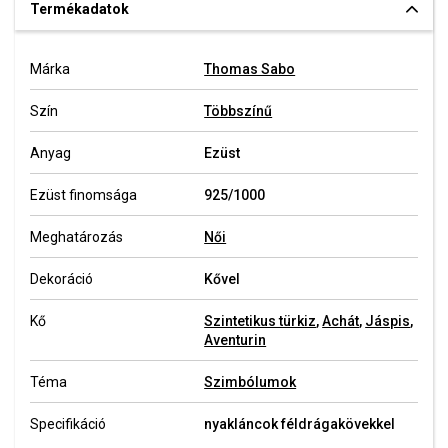
Termékadatok
Márka
Thomas Sabo
Szín
Többszínű
Anyag
Ezüst
Ezüst finomsága
925/1000
Meghatározás
Női
Dekoráció
Kővel
Kő
Szintetikus türkiz
,
Achát
,
Jáspis
,
Aventurin
Téma
Szimbólumok
Specifikáció
nyakláncok féldrágakövekkel