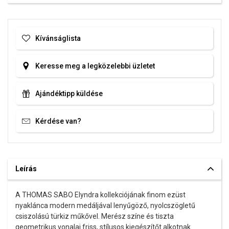
Kívánságlista
Keresse meg a legközelebbi üzletet
Ajándéktipp küldése
Kérdése van?
Leírás
A THOMAS SABO Elyndra kollekciójának finom ezüst
nyaklánca modern medáljával lenyűgöző, nyolcszögletű
csiszolású türkiz műkővel. Merész színe és tiszta
geometrikus vonalai friss, stílusos kiegészítőt alkotnak.