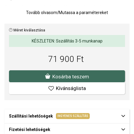
A ragyogó nyolcszögletű csiszolás sugárzó hatást kölcsönöz a
Tovább olvasom
/
Mutassa a paramétereket
kőnek, és kiemeli grafikus jellegét. A minimalista lánc és a feltűnő
medál kombinációja kiegyensúlyozottnak tűnik, és könnyen
kombinálható más ékszerekkel.
Méret kiválasztása
Ideális kiegészítő mindennapi viseletre és rétegezésre - egy
KÉSZLETEN: Sszállítás 3-5 munkanap
ékszer, amely színt és modern eleganciát visz a stílusodba.
Hossz: 40 - 45 cm.
71 900 Ft
Medál mérete: 12,5 x 29 mm.
A SOFIA a THOMAS SABO hivatalos forgalmazója. Biztos lehet
Kosárba teszem
benne, hogy eredeti ékszert vásárol, a komplett márkás
csomagolásban.
Kívánságlista
Szállítási lehetőségek
INGYENES SZÁLLÍTÁS
Fizetési lehetőségek