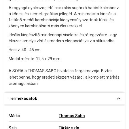
A ragyogó nyolcszögletű csiszolás sugárzó hatást kölcsönöz
a kőnek, és kiemeli grafikus jellegét. A minimalista lánc és a
feltűnő medál kombinációja kiegyensúlyozottnak tűnik, és
könnyen kombinálható más ékszerekkel.
Ideális kiegészítő mindennapi viseletre és rétegezésre - egy
ékszer, amely színt és modern eleganciát visz a stílusodba.
Hossz: 40 - 45 cm.
Medál mérete: 12,5 x 29 mm.
A SOFIA a THOMAS SABO hivatalos forgalmazója. Biztos
lehet benne, hogy eredeti ékszert vásárol, a komplett márkás
csomagolásban.
Termékadatok
Márka
Thomas Sabo
Szín
Türkiz szín