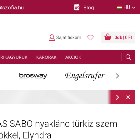
HU
@szofia.hu
Blog
Saját fiókom
0
db
| 0 Ft
ARIKAGYŰRŰK
KARÓRÁK
AKCIÓK
Next
rmációk
Next
 SABO nyaklánc türkiz szem
kkel, Elyndra