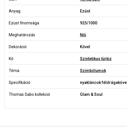
Anyag
Ezüst
Ezüst finomsága
925/1000
Meghatározás
Női
Dekoráció
Kővel
Kő
Szintetikus türkiz
Téma
Szimbólumok
Specifikáció
nyakláncok féldrágaköve
Thomas Sabo kollekció
Glam & Soul