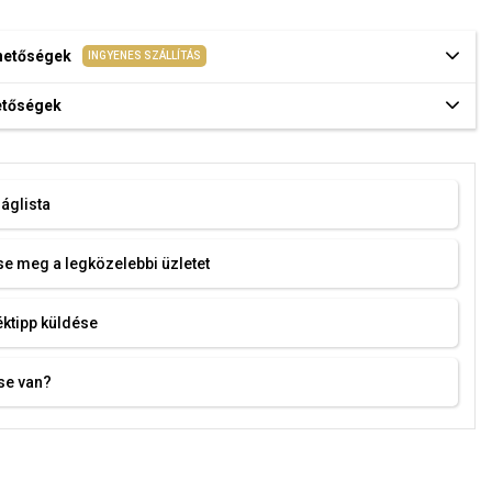
ehetőségek
INGYENES SZÁLLÍTÁS
hetőségek
áglista
e meg a legközelebbi üzletet
ktipp küldése
se van?