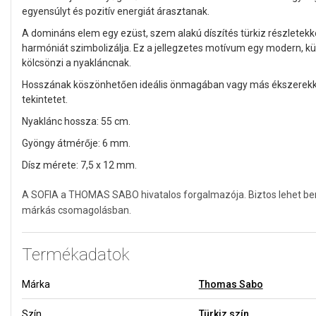
egyensúlyt és pozitív energiát árasztanak.
A domináns elem egy ezüst, szem alakú díszítés türkiz részletekke
harmóniát szimbolizálja. Ez a jellegzetes motívum egy modern, külö
kölcsönzi a nyakláncnak.
Hosszának köszönhetően ideális önmagában vagy más ékszerekkel
tekintetet.
Nyaklánc hossza: 55 cm.
Gyöngy átmérője: 6 mm.
Dísz mérete: 7,5 x 12 mm.
A SOFIA a THOMAS SABO hivatalos forgalmazója. Biztos lehet benn
márkás csomagolásban.
Termékadatok
Márka
Thomas Sabo
Szín
Türkiz szín