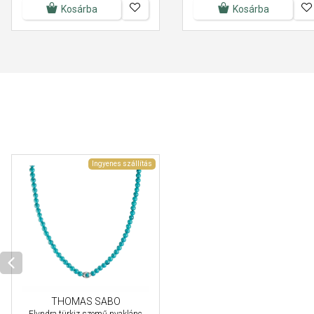
Kosárba
Kosárba
Ingyenes szállítás
THOMAS SABO
Elyndra türkiz szemű nyaklánc