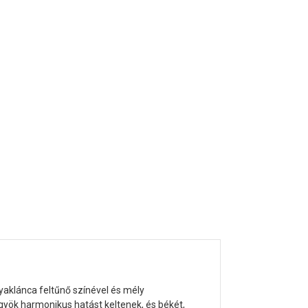
yaklánca feltűnő színével és mély
gyök harmonikus hatást keltenek, és békét,