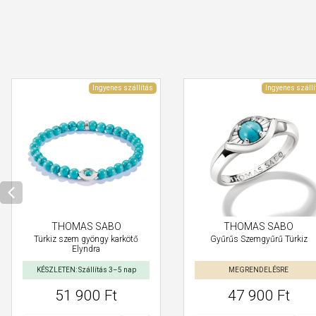
Ingyenes szállítás
Ingyenes szállí
THOMAS SABO
THOMAS SABO
Türkiz szem gyöngy karkötő
Gyűrűs Szemgyűrű Türkiz
Elyndra
KÉSZLETEN: Szállítás 3–5 nap
MEGRENDELÉSRE
51 900 Ft
47 900 Ft