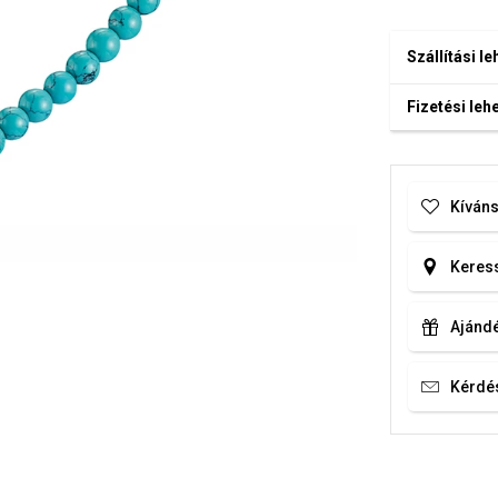
Szállítási l
Fizetési le
Kíváns
Keress
Ajándé
Kérdé