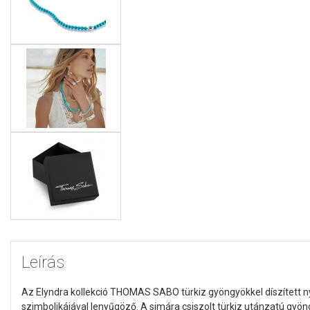
Leírás
Az Elyndra kollekció THOMAS SABO türkiz gyöngyökkel díszített n
szimbolikájával lenyűgöző. A simára csiszolt türkiz utánzatú gyön