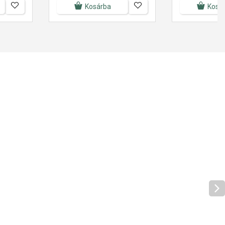
Kosárba
Kosá