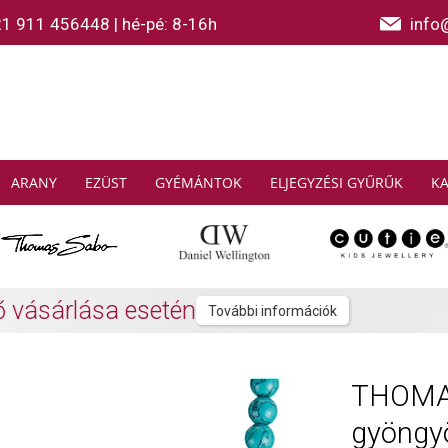
21 911 456448
|
hé-pé: 8-16h
info
ARANY
EZÜST
GYÉMÁNTOK
ELJEGYZÉSI GYŰRŰK
K
AS SABO: Gyűjtsön és spóroljon
További info
THOMAS
gyöngyö