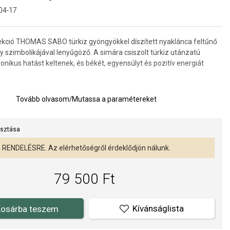
04-17
lekció THOMAS SABO türkiz gyöngyökkel díszített nyaklánca feltűnő
y szimbolikájával lenyűgöző. A simára csiszolt türkiz utánzatú
ikus hatást keltenek, és békét, egyensúlyt és pozitív energiát
 egy ezüst, szem alakú díszítés türkiz részletekkel, amely a
Tovább olvasom
/
Mutassa a paramétereket
ső erőt és a harmóniát szimbolizálja. Ez a jellegzetes motívum egy
ges jelentéssel bíró talizmán jellegét kölcsönzi a nyakláncnak.
zönhetően ideális önmagában vagy más ékszerekkel rétegezve
asztása
 magára vonzza a tekintetet.
RENDELÉSRE. Az elérhetőségről érdeklődjön nálunk.
a: 55 cm.
je: 6 mm.
79 500 Ft
,5 x 12 mm.
AS SABO hivatalos forgalmazója. Biztos lehet benne, hogy eredeti
Kívánságlista
osárba teszem
l, a komplett márkás csomagolásban.