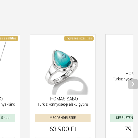
es szállítás
Ingyenes szállítás
THOMA
Türkiz nyolcszö
O
THOMAS SABO
 nyaklánc
Türkiz könnycsepp alakú gyűrű
–5 nap
MEGRENDELÉSRE
KÉSZLETEN: Szá
t
63 900 Ft
79 5