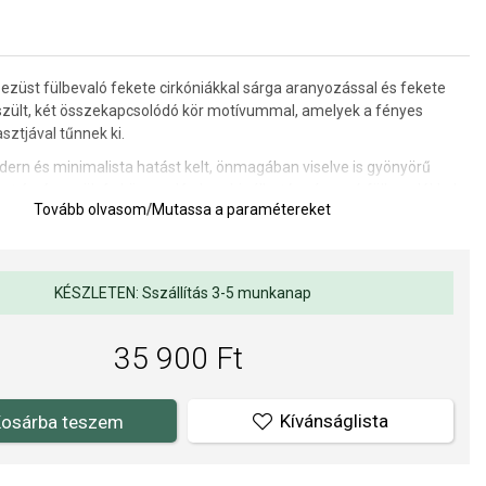
ezüst fülbevaló fekete cirkóniákkal sárga aranyozással és fekete
észült, két összekapcsolódó kör motívummal, amelyek a fényes
sztjával tűnnek ki.
dern és minimalista hatást kelt, önmagában viselve is gyönyörű
ént érvényesül, és könnyedén kombinálható más apró fülbevalókkal
Tovább olvasom
/
Mutassa a paramétereket
 mindennapi ékszerekkel.
rője: 8,5 mm.
KÉSZLETEN: Sszállítás 3-5 munkanap
35 900 Ft
Kívánságlista
osárba teszem