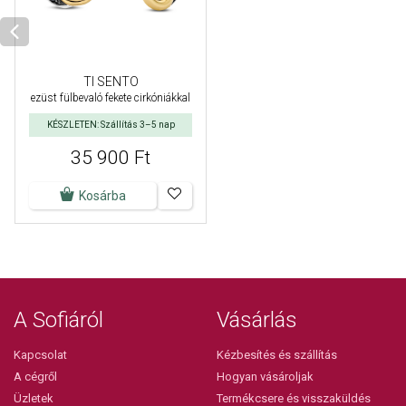
TI SENTO
ezüst fülbevaló fekete cirkóniákkal
KÉSZLETEN: Szállítás 3–5 nap
35 900 Ft
Kosárba
A Sofiáról
Vásárlás
Kapcsolat
Kézbesítés és szállítás
A cégről
Hogyan vásároljak
Üzletek
Termékcsere és visszaküldés