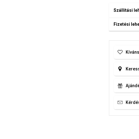
Szállítási l
Fizetési le
Kíváns
Keress
Ajándé
Kérdé