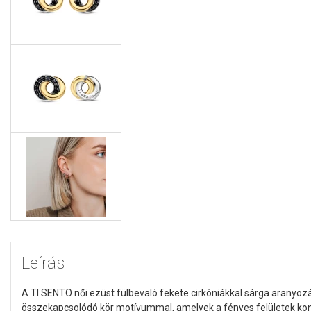
Leírás
A TI SENTO női ezüst fülbevaló fekete cirkóniákkal sárga aranyozás
összekapcsolódó kör motívummal, amelyek a fényes felületek kont