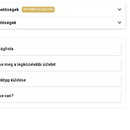
ehetőségek
INGYENES SZÁLLÍTÁS
hetőségek
áglista
e meg a legközelebbi üzletet
ktipp küldése
se van?