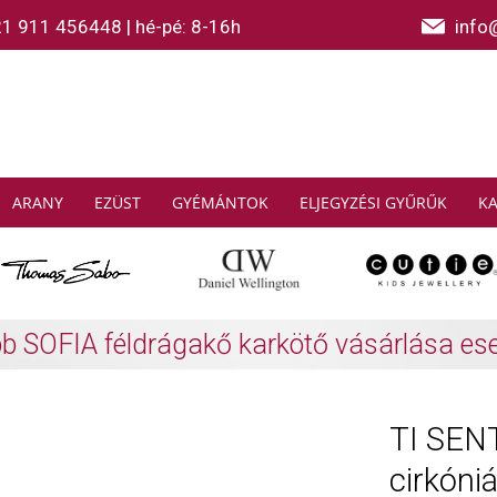
21 911 456448
|
hé-pé: 8-16h
info
ARANY
EZÜST
GYÉMÁNTOK
ELJEGYZÉSI GYŰRŰK
K
AS SABO: Gyűjtsön és spóroljon
További info
TI SENT
cirkóni