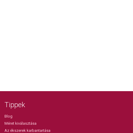
Tippek
Blog
Méret kiválasztása
Az ékszerek karbantartása