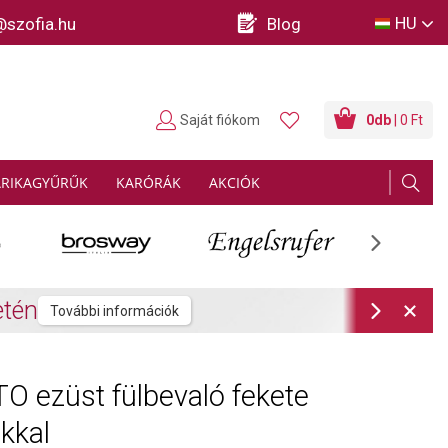
HU
@szofia.hu
Blog
Saját fiókom
0
db
| 0 Ft
ARIKAGYŰRŰK
KARÓRÁK
AKCIÓK
Next
rmációk
Next
O ezüst fülbevaló fekete
ákkal