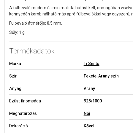
A fülbevaló modern és minimalista hatást kelt, önmagában viselve
könnyedén kombinálható más apró fülbevalókkal vagy egyszerű, 
Fülbevaló átmérője: 8,5 mm.
Súly: 1 g.
Termékadatok
Márka
Ti Sento
Szín
Fekete
,
Arany szín
Anyag
Arany
Ezüst finomsága
925/1000
Meghatározás
Női
Dekoráció
Kővel