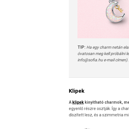
TIP:
Ha egy charm netán elaka
óvatosan meg kell próbálni l
info@sofia.hu e-mail címen).
Klipek
A
klipek
kinyitható charmok, mel
egyenlő részre osztják. Így a ch
díszített lesz, és a szimmetria 