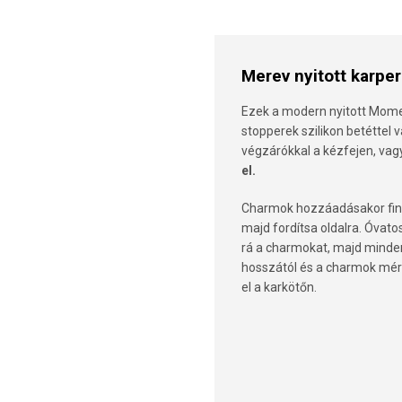
Merev nyitott karpe
Ezek a modern nyitott Mome
stopperek szilikon betéttel
végzárókkal a kézfejen, vag
el.
Charmok hozzáadásakor fino
majd fordítsa oldalra. Óvato
rá a charmokat, majd minde
hosszától és a charmok mér
el a karkötőn.