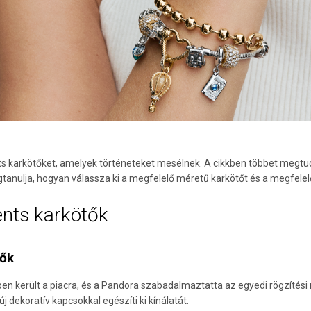
arkötőket, amelyek történeteket mesélnek. A cikkben többet megtudhat
gtanulja, hogyan válassza ki a megfelelő méretű karkötőt és a megfele
ts karkötők
tők
en került a piacra, és a Pandora szabadalmaztatta az egyedi rögzítési
j dekoratív kapcsokkal egészíti ki kínálatát.