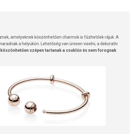
eznek, amelyeknek köszönhetően charmok is fűzhetőek rájuk. A
aradnak a helyükön. Lehetőség van üresen viselni, a dekoratív
ek köszönhetően szépen tartanak a csuklón és nem forognak