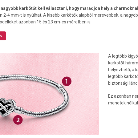
l nagyobb karkötőt kell választani, hogy maradjon hely a charmoknak
 2-4 mm-t is nyúlhat. A kisebb karkötők alapból merevebbek, a nagyob
odelleket azonban 15 és 23 cm-es méretben is.
 >
A legtöbb kígyó
karkötőt három 
helyezhető, a 
legtöbb karköt
biztonsági lánc
Ez azonban nem
menetek nélkül 