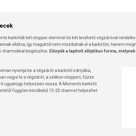
recek
nts karkötők két stopper elemmel és két levehető végzáróval rendelk
 vannak ellátva, így maguktól nem mozdulnak el a karkötőn, hanem megm
y charmokkal kiegészítve.
Előnyük a lapított elliptikus forma, melyn
man nyomja be a végzárót a karkötő irányába,
san vegye le a végzárót, a szilikon stoppert, fűzze
nt ugyanúgy helyezzen vissza. A Moments karkötő
etétől függően körülbelül 15-20 charmot helyezhet