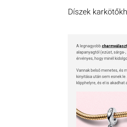
Díszek karkötők
A legnagyobb
charmválasz
alapanyagtól (ezüst, sárga-
érvényes, hogy minél kidolgo
Vannak belső menetes, és m
kinyitása után sem esnek le
klipphelyre, és el is akadha