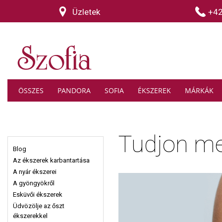
Üzletek
+4
ÖSSZES
PANDORA
SOFIA
ÉKSZEREK
MÁRKÁK
Tudjon m
Blog
Az ékszerek karbantartása
A nyár ékszerei
A gyöngyökről
Esküvői ékszerek
Üdvözölje az őszt
ékszerekkel