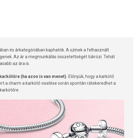
ban és árkategóriában kaphatók. A színek a felhasznált
ggenek. Az ár a megmunkálás összetettségét tükrözi. Tehát
asabb az ára is.
karkötőre (ha azon is van menet).
Előnyük, hogy a karkötő
ert a charm a karkötő viselése során spontán rátekeredhet a
 karkötőre.