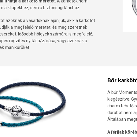
llíthatja a karkötő méretét.
A karkötők nem
 a klippekhez, sem a biztonsági lánchoz.
t azoknak a vásárlóknak ajánljuk, akik a karkötőt
udják a megfelelő méretet, és meg szeretnék
 cseréket. Idősebb hölgyek számára is megfelelő,
ippes rögzítés nyitása/zárása, vagy azoknak a
nék manikűrüket
Bőr karköt
A bőr Moments 
kiegészítve. G
charm tehető rá
darabot nem ajá
Általában megta
A férfiak köré