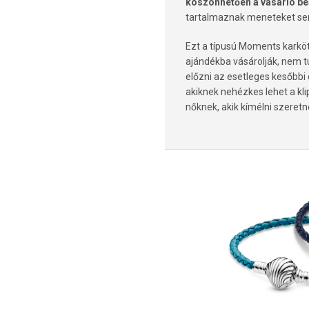
köszönhetően a vásárló beá
tartalmaznak meneteket sem
Ezt a típusú Moments karkötő
ajándékba vásárolják, nem t
előzni az esetleges kesőbbi
akiknek nehézkes lehet a kl
nőknek, akik kímélni szeret