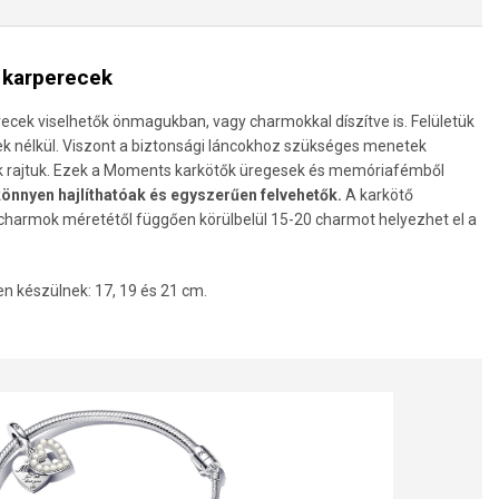
 karperecek
ecek viselhetők önmagukban, vagy charmokkal díszítve is. Felületük
yek nélkül. Viszont a biztonsági láncokhoz szükséges menetek
 rajtuk. Ezek a Moments karkötők üregesek és memóriafémből
könnyen hajlíthatóak és egyszerűen felvehetők.
A karkötő
 charmok méretétől függően körülbelül 15-20 charmot helyezhet el a
 készülnek: 17, 19 és 21 cm.