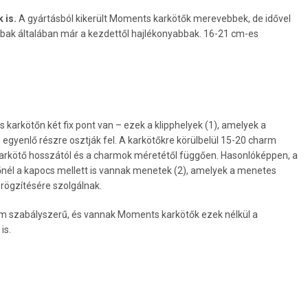
 is.
A gyártásból kikerült Moments karkötők merevebbek, de idővel
bak általában már a kezdettől hajlékonyabbak. 16-21 cm-es
s karkötőn két fix pont van – ezek a klipphelyek (1), amelyek a
egyenlő részre osztják fel. A karkötőkre körülbelül 15-20 charm
karkötő hosszától és a charmok méretétől függően. Hasonlóképpen, a
őnél a kapocs mellett is vannak menetek (2), amelyek a menetes
 rögzítésére szolgálnak.
 szabályszerű, és vannak Moments karkötők ezek nélkül a
is.