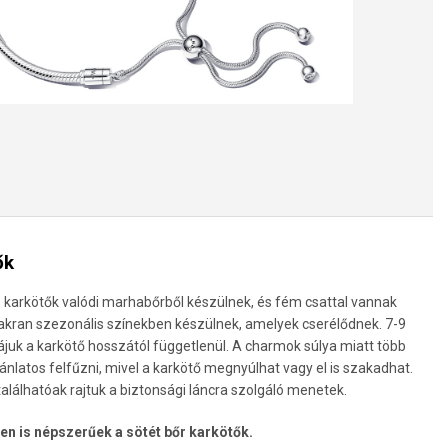
ők
karkötők valódi marhabőrből készülnek, és fém csattal vannak
yakran szezonális színekben készülnek, amelyek cserélődnek. 7-9
juk a karkötő hosszától függetlenül. A charmok súlya miatt több
nlatos felfűzni, mivel a karkötő megnyúlhat vagy el is szakadhat.
lálhatóak rajtuk a biztonsági láncra szolgáló menetek.
ben is népszerűek a sötét bőr karkötők.