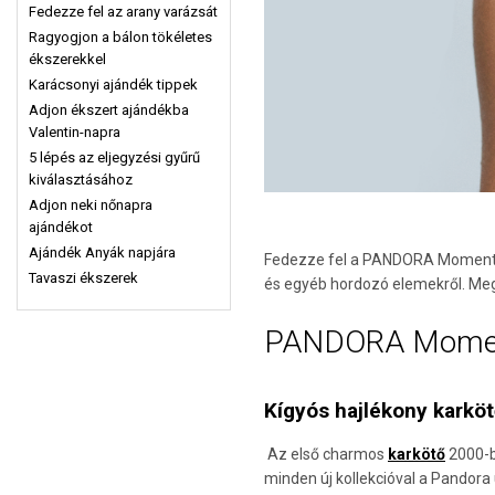
Fedezze fel az arany varázsát
Ragyogjon a bálon tökéletes
ékszerekkel
Karácsonyi ajándék tippek
Adjon ékszert ajándékba
Valentin-napra
5 lépés az eljegyzési gyűrű
kiválasztásához
Adjon neki nőnapra
ajándékot
Ajándék Anyák napjára
Fedezze fel a PANDORA Moments k
Tavaszi ékszerek
és egyéb hordozó elemekr
ő
l. Me
PANDORA Momen
Kígyós hajlékony karkö
Az első charmos
karkötő
2000-b
minden új kollekcióval a Pandora ú