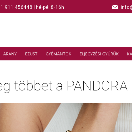
21 911 456448
|
hé-pé: 8-16h
info
ARANY
EZÜST
GYÉMÁNTOK
ELJEGYZÉSI GYŰRŰK
K
eg többet a PANDORA