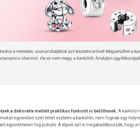
dna a meneten, sose próbáljátok azt leszedni erővel! Megsérülhet a karkö
ecsavarni a charmot.
Ha ez nem megy, a karkötőt, forduljon ügyfélszolg
yek a dekoratív mellett praktikus funkciót is betöltenek.
A karkötő m
armokat egyenlően szét lehet oszlatni a karkötőn, nem fognak egy helyr
miatt egyenletesen fog puhulni. A klipek azt is megakadályozzák, hogy