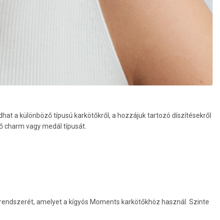
 a különböző típusú karkötőkről, a hozzájuk tartozó díszítésekről
lő charm vagy medál típusát.
 rendszerét, amelyet a kígyós Moments karkötőkhöz használ. Szinte