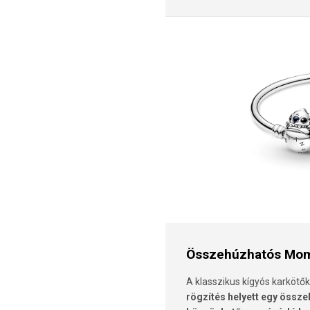
Összehúzhatós Mom
A klasszikus kígyós karkötők
rögzítés helyett egy öss