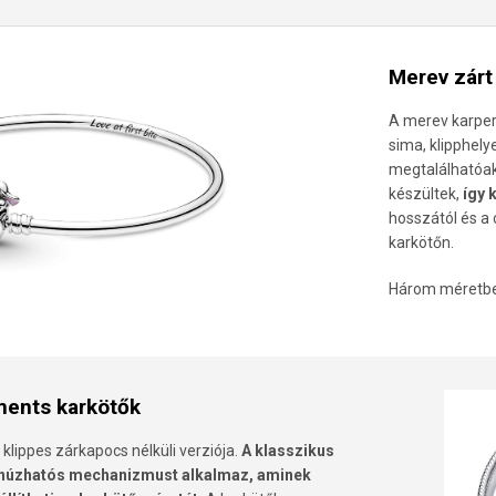
Merev zárt
A merev karper
sima, klipphel
megtalálhatóak
készültek,
így 
hosszától és a
karkötőn.
Három méretben
ents karkötők
 klippes zárkapocs nélküli verziója.
A klasszikus
zehúzhatós mechanizmust alkalmaz, aminek