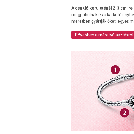
A csukló kerületénél 2-3 cm-re
megpuhulnak és a karkötő enyhén
méretben gyártják őket, egyes m
Bővebben a méretválasztásról