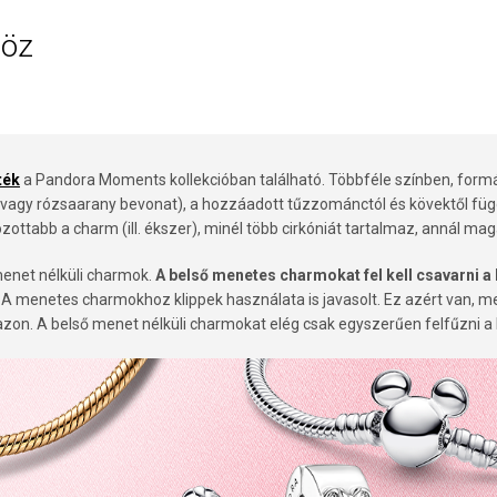
höz
ték
a Pandora Moments kollekcióban található. Többféle színben, formá
, vagy rózsaarany bevonat), a hozzáadott tűzzománctól és kövektől fü
zottabb a charm (ill. ékszer), minél több cirkóniát tartalmaz, annál mag
enet nélküli charmok.
A belső menetes charmokat fel kell csavarni a 
. A menetes charmokhoz klippek használata is javasolt. Ez azért van, m
t azon. A belső menet nélküli charmokat elég csak egyszerűen felfűzni a