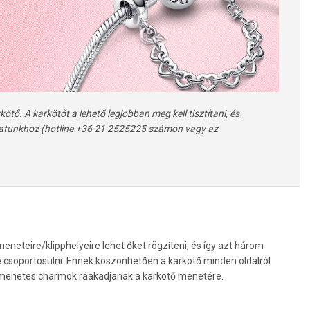
tő. A karkötőt a lehető legjobban meg kell tisztítani, és
álatunkhoz (hotline +36 21 2525225 számon vagy az
eneteire/klipphelyeire lehet őket rögzíteni, és így azt három
e csoportosulni. Ennek köszönhetően a karkötő minden oldalról
 a menetes charmok ráakadjanak a karkötő menetére.