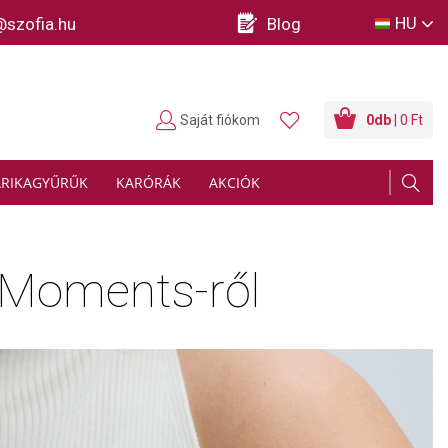
HU
@szofia.hu
Blog
Saját fiókom
0
db
| 0 Ft
ARIKAGYŰRŰK
KARÓRÁK
AKCIÓK
 Moments-ről