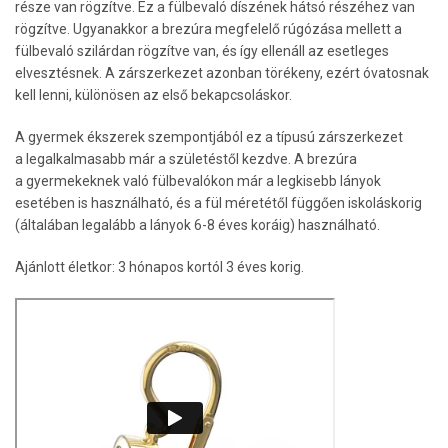
része van rögzítve. Ez a fülbevaló díszének hátsó részéhez van
rögzítve. Ugyanakkor a brezúra megfelelő rúgózása mellett a
fülbevaló szilárdan rögzítve van, és így ellenáll az esetleges
elvesztésnek. A zárszerkezet azonban törékeny, ezért óvatosnak
kell lenni, különösen az első bekapcsoláskor.
A gyermek ékszerek szempontjából ez a típusú zárszerkezet
a legalkalmasabb már a születéstől kezdve. A brezúra
a gyermekeknek való fülbevalókon már a legkisebb lányok
esetében is használható, és a fül méretétől függően iskoláskorig
(általában legalább a lányok 6-8 éves koráig) használható.
Ajánlott életkor: 3 hónapos kortól 3 éves korig.