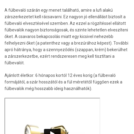
A fülbevaló szárán egy menet található, amire a lufi alakú
zárszerkezetet kell rácsavarni. Ez nagyon jó ellenállást biztosít a
fülbevaló elvesztésével szemben. Az ezzel a rögzítéssel ellátott
fülbevalók nagyon biztonságosak, és szinte lehetetlen elveszíteni
őket. A csavaros bekapcsolás miatt egy kicsivel nehezebb
felhelyezni őket (a patenthez vagy a brezúrához képest). További
apró hátránya, hogy a szennyeződés (szappan, krém) bekerülhet
a zárszerkezetbe, ezért rendszeresen meg kell tisztítani a
fülbevalót.
Ajánlott életkor: 6 hónapos kortól 12 éves korig (a fülbevaló
formájától, a szár hosszától és a fül méretétől függően ezek a
fülbevalók még hosszabb ideig használhatók).