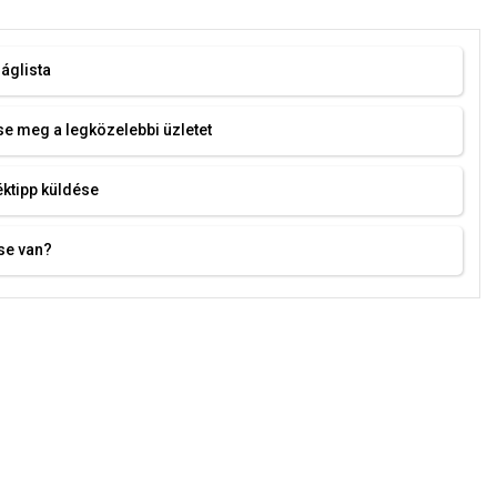
áglista
e meg a legközelebbi üzletet
ktipp küldése
se van?