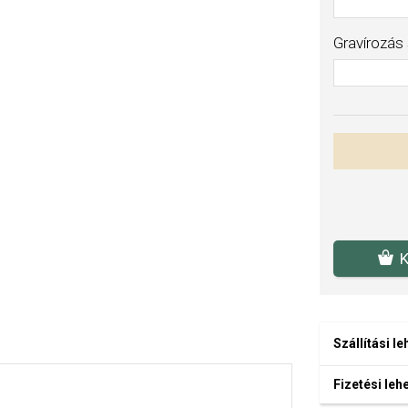
Gravírozás
K
Szállítási l
Fizetési le