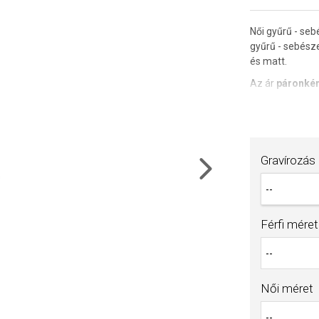
Női gyűrű - seb
gyűrű - sebész
és matt.
Az ár
páronkén
Gravírozási le
4200 Ft. A gra
megrendelésbe
Gravírozás
Az áru megrende
térítendő előle
Next
megrendelésre k
számlánkhoz.
Férfi méret
Női méret