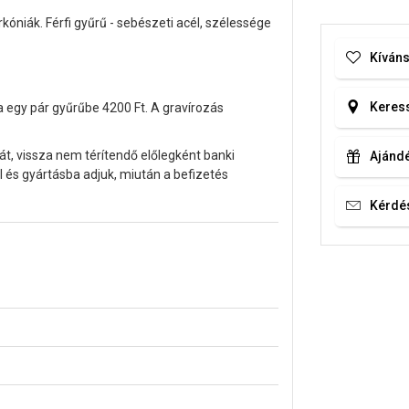
kóniák. Férfi gyűrű - sebészeti acél, szélessége
Kíváns
Keress
a egy pár gyűrűbe 4200 Ft. A gravírozás
át, vissza nem térítendő előlegként banki
Ajándé
 és gyártásba adjuk, miután a befizetés
Kérdé