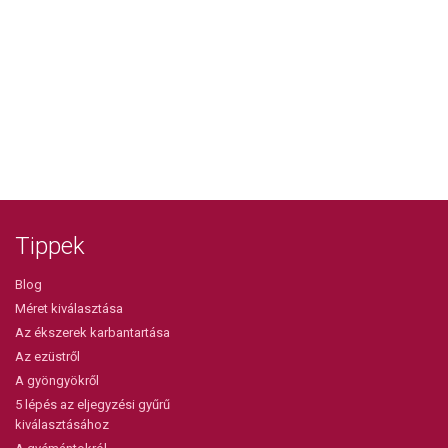
Tippek
Blog
Méret kiválasztása
Az ékszerek karbantartása
Az ezüstről
A gyöngyökről
5 lépés az eljegyzési gyűrű
kiválasztásához