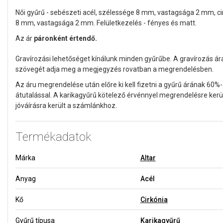
Női gyűrű - sebészeti acél, szélessége 8 mm, vastagsága 2 mm, cir
8 mm, vastagsága 2 mm. Felületkezelés - fényes és matt.
Az ár
páronként értendő.
Gravírozási lehetőséget kínálunk minden gyűrűbe. A gravírozás ár
szövegét adja meg a megjegyzés rovatban a megrendelésben.
Az áru megrendelése után előre ki kell fizetni a gyűrű árának 60%-
átutalással. A karikagyűrű kötelező érvénnyel megrendelésre kerül
jóváírásra került a számlánkhoz.
Termékadatok
Márka
Altar
Anyag
Acél
Kő
Cirkónia
Gyűrű típusa
Karikagyűrű