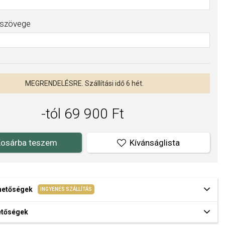
 szövege
MEGRENDELÉSRE. Szállítási idő 6 hét.
-tól 69 900 Ft
Kívánságlista
osárba teszem
ehetőségek
INGYENES SZÁLLÍTÁS
hetőségek