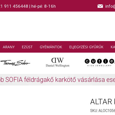
21 911 456448
|
hé-pé: 8-16h
info
ARANY
EZÜST
GYÉMÁNTOK
ELJEGYZÉSI GYŰRŰK
K
AS SABO: Gyűjtsön és spóroljon
További info
ALTAR 
SKU:
ALOC105