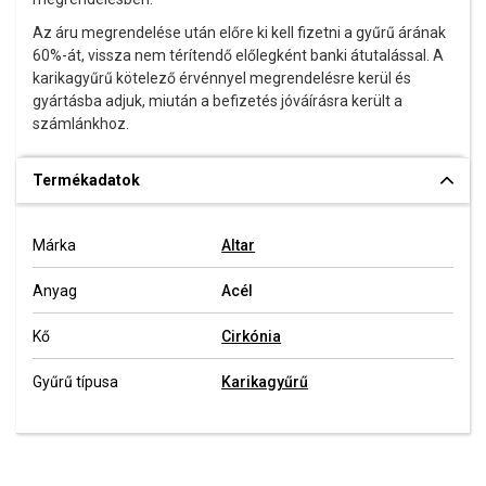
Az áru megrendelése után előre ki kell fizetni a gyűrű árának
60%-át, vissza nem térítendő előlegként banki átutalással. A
karikagyűrű kötelező érvénnyel megrendelésre kerül és
gyártásba adjuk, miután a befizetés jóváírásra került a
számlánkhoz.
Termékadatok
Márka
Altar
Anyag
Acél
Kő
Cirkónia
Gyűrű típusa
Karikagyűrű