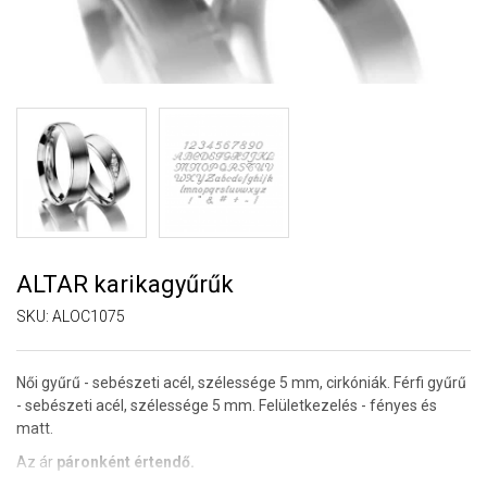
ALTAR karikagyűrűk
SKU:
ALOC1075
Női gyűrű - sebészeti acél, szélessége 5 mm, cirkóniák. Férfi gyűrű
- sebészeti acél, szélessége 5 mm. Felületkezelés - fényes és
matt.
Az ár
páronként értendő.