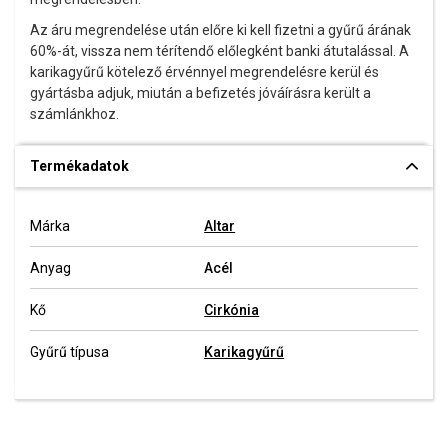
Az áru megrendelése után előre ki kell fizetni a gyűrű árának
60%-át, vissza nem térítendő előlegként banki átutalással. A
karikagyűrű kötelező érvénnyel megrendelésre kerül és
gyártásba adjuk, miután a befizetés jóváírásra került a
számlánkhoz.
Termékadatok
Márka
Altar
Anyag
Acél
Kő
Cirkónia
Gyűrű típusa
Karikagyűrű