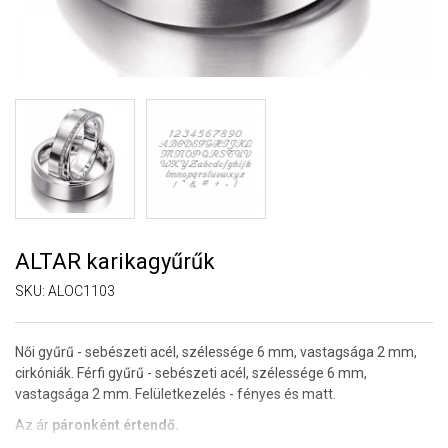
ALTAR karikagyűrűk
SKU:
ALOC1103
Női gyűrű - sebészeti acél, szélessége 6 mm, vastagsága 2 mm,
cirkóniák. Férfi gyűrű - sebészeti acél, szélessége 6 mm,
vastagsága 2 mm. Felületkezelés - fényes és matt.
Az ár
páronként értendő.