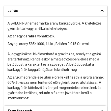
Leírás
A BREUNING német márka arany karikagyűrűje. A kivitelezés
gyémánttal vagy anélkül is lehetséges.
Az ár
egy darabra
vonatkozik.
Anyag: arany 585/1000, 14 kt., Briliáns 0,015 Ct. w/si.
A jegygyűrűknél kiválasztható a gravírozás, amelyet a gyűrű
ára tartalmaz. Rendeléskor a megjegyzésben jelölje meg a
betűtípust, a karaktert és a szöveget. A betűtípusokat a
karikagyűrűk képgalériájában tekintheti meg.
Az áruk megrendelése után előre ki kell fizetni a gyűrű árának
60%-át vissza nem térítendő előlegként, banki átutalással. A
karikagyűrűk kötelező érvénnyel megrendelésre kerülnek és
gyártásba kerülnek, miután a fizetés jóváírásra kerül a
számlánkhoz.