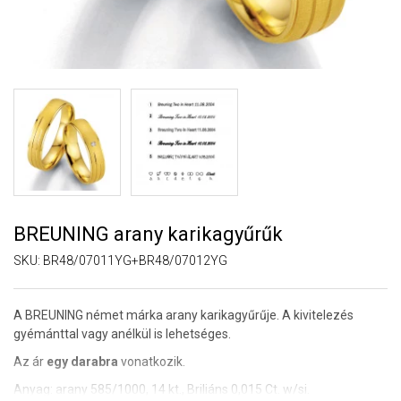
BREUNING arany karikagyűrűk
SKU:
BR48/07011YG+BR48/07012YG
A BREUNING német márka arany karikagyűrűje. A kivitelezés
gyémánttal vagy anélkül is lehetséges.
Az ár
egy darabra
vonatkozik.
Anyag: arany 585/1000, 14 kt., Briliáns 0,015 Ct. w/si.